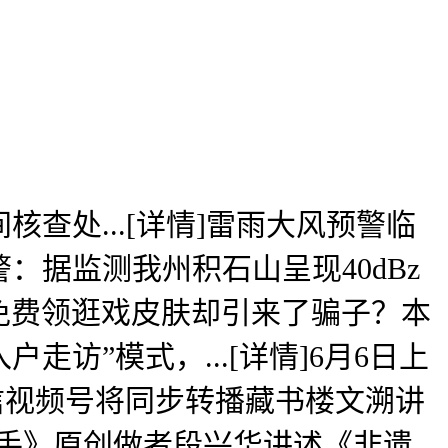
处...[详情]雷雨大风预警临
警：据监测我州积石山呈现40dBz
子想免费领逛戏皮肤却引来了骗子？本
访”模式，...[详情]6月6日上
信视频号将同步转播藏书楼文溯讲
连手》原创做者段兴华讲述《非遗