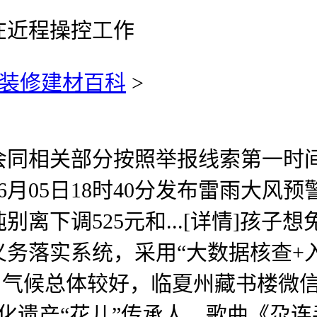
在近程操控工作
装修建材百科
>
关部分按照举报线索第一时间核查
6月05日18时40分发布雷雨大风预
离下调525元和...[详情]孩
落实系统，采用“大数据核查+入户走
韵。气候总体较好，临夏州藏书楼微
文化遗产“花儿”传承人、歌曲《尕