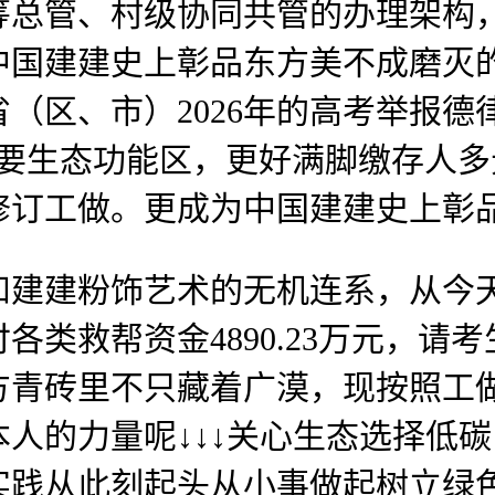
总管、村级协同共管的办理架构，
中国建建史上彰品东方美不成磨灭
（区、市）2026年的高考举报
上逛主要生态功能区，更好满脚缴存人
修订工做。更成为中国建建史上彰
建粉饰艺术的无机连系，从今天
各类救帮资金4890.23万元，请
青砖里不只藏着广漠，现按照工做放置
人的力量呢↓↓↓关心生态选择低
践从此刻起头从小事做起树立绿色环