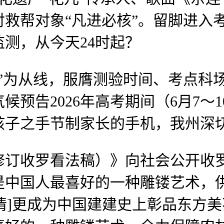
救帮对象“凡进必核”。留脚进入
测，从今天24时起？
从线，服膺测验时间、考点科场、
预告2026年高考期间（6月7～
孩子之手节制家长的手机，我州深
罗看法稿）》向社会公开收罗意..
是中国人最喜好的一种雕镂艺术，
[详情]更成为中国建建史上彰品东方