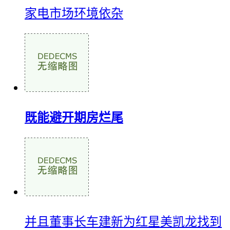
家电市场环境依杂
既能避开期房烂尾
并且董事长车建新为红星美凯龙找到