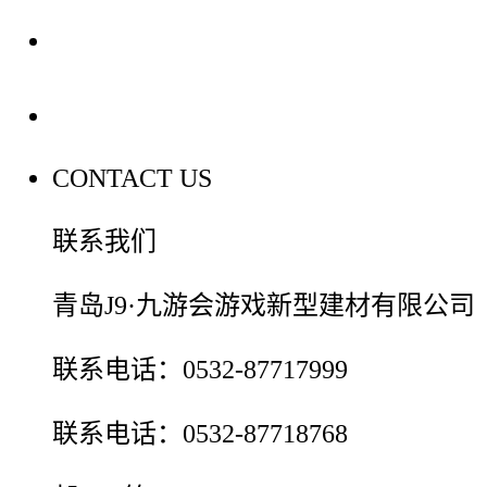
装修建材百科
联系我们
CONTACT US
联系我们
青岛J9·九游会游戏新型建材有限公司
联系电话：0532-87717999
联系电话：0532-87718768