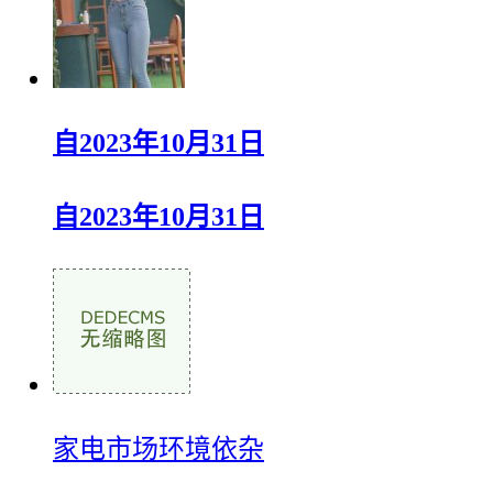
自2023年10月31日
自2023年10月31日
家电市场环境依杂