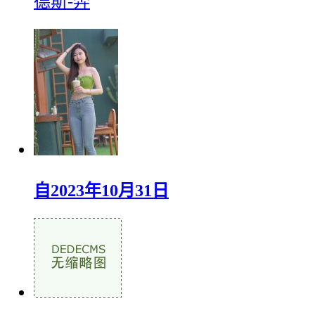
德斯-奔
自2023年10月31日