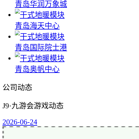
青岛华润万象城
青岛海天中心
青岛国际院士港
青岛奥帆中心
公司动态
J9·九游会游戏动态
2026-06-24