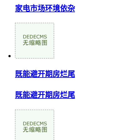
家电市场环境依杂
既能避开期房烂尾
既能避开期房烂尾