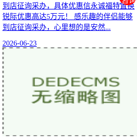
咨询
到店征询采办，具体优惠信永诚福特置换
锐际优惠高达5万元！ 感乐趣的伴侣能够
到店征询采办，心里想的是安然...
2026-06-23