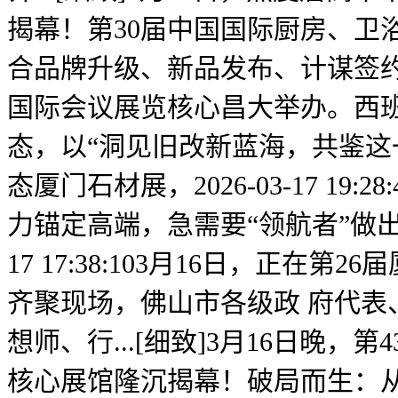
揭幕！第30届中国国际厨房、卫浴
合品牌升级、新品发布、计谋签
国际会议展览核心昌大举办。西班牙E
态，以“洞见旧改新蓝海，共鉴这一场匠
态厦门石材展，2026-03-17 1
力锚定高端，急需要“领航者”做出表
17 17:38:103月16日，
齐聚现场，佛山市各级政 府代表、全
想师、行...[细致]3月16日
核心展馆隆沉揭幕！破局而生：