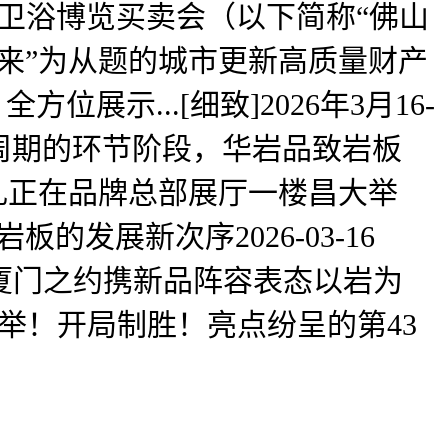
及卫浴博览买卖会（以下简称“佛山
来”为从题的城市更新高质量财产
方位展示...[细致]2026年3月16-
周期的环节阶段，华岩品致岩板
典礼正在品牌总部展厅一楼昌大举
的发展新次序2026-03-16
再赴厦门之约携新品阵容表态以岩为
盛举！开局制胜！亮点纷呈的第43