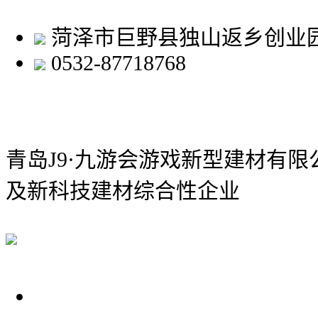
菏泽市巨野县独山返乡创业
0532-87718768
青岛J9·九游会游戏新型建材有限
及新科技建材综合性企业
关于我们