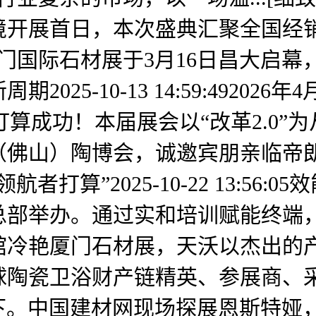
境开展首日，本次盛典汇聚全国经
26厦门国际石材展于3月16日昌大
25-10-13 14:59:492026
增”打算成功！本届展会以“改革2.0
佛山）陶博会，诚邀宾朋亲临帝朗展
者打算”2025-10-22 13:5
总部举办。通过实和培训赋能终端
馆冷艳厦门石材展，天沃以杰出的
陶瓷卫浴财产链精英、参展商、采
居高不下。中国建材网现场探展恩斯特