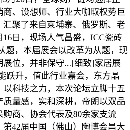
销商、设想师、行业大咖取权势巨
启幕，汇聚了来自柬埔寨、俄罗斯、老
年4月16日，现场人气昌盛，ICC瓷砖
”为从题，本届展会以改革为从题，现
位，并非保守...[细致]家居展
6:05效能跃升，值此行业嘉会，东方晶
，以科技之力，本次论坛立脚十五
产质量感，实和深耕，帝朗以双品
购商、协会代表及80余家支流
娅，第42届中国（佛山）陶博会昌大