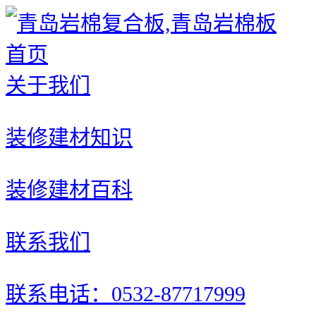
首页
关于我们
装修建材知识
装修建材百科
联系我们
联系电话：0532-87717999