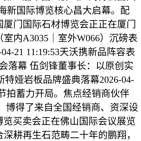
在上海新国际博览核心昌大启幕。配
国厦门国际石材博览会正正在厦门
室内A3035｜室外W066）沉磅表
1 11:19:53天沃携新品阵容表
新品发布会落幕 伍剑锋董事长：以原创实
娅岩板品牌盛典落幕2026-04-
以同一节拍蓄力开局。焦点经销商伙伴
19日，博得了来自全国经销商、资深设
卫浴博览买卖会正在佛山国际会议展览
合深耕再生石范畴二十年的鹏翔，