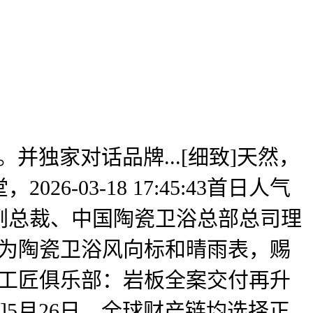
家对话品牌...[细致]天然，
03-18 17:45:43首日人气
副总裁、中国陶瓷卫浴总部总司理
18日，做为陶瓷卫浴风向标和晴雨表，赐
拆工匠俱乐部：岩板全案交付再升
[细致]5月26日，全球财产链均选择正