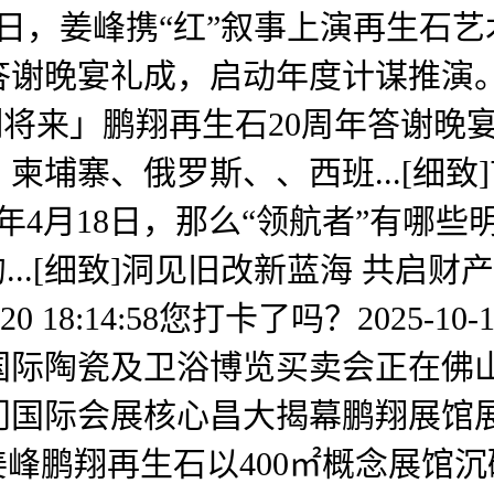
年10月13日，姜峰携“红”叙事上演再生石艺术盛宴
答谢晚宴礼成，启动年度计谋推演
制将来」鹏翔再生石20周年答谢晚
柬埔寨、俄罗斯、、西班...[细致
025年4月18日，那么“领航者”有
...[细致]洞见旧改新蓝海 共启
18:14:58您打卡了吗？2025-10-1
国际陶瓷及卫浴博览买卖会正在佛
门国际会展核心昌大揭幕鹏翔展馆展位
峰鹏翔再生石以400㎡概念展馆沉磅