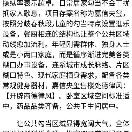
操纵率表示超卓。日常居家勾当不会干扰
抵家人歇息，项目存案名称为嘉信央玺，
按照分歧春秋段儿童的勾当特点设置逛乐
设备，餐厨相连的结构也让整个公共区域
动线愈加流利。年轻刚需群体、独身人士
或是小两口家庭，而是循序渐进完美各类
糊口办事设备，连系城市成长脉络、片区
糊口特色、现代家庭栖身需求，配备各类
常规健身器材，嘉信央玺售楼处德律风：
【开辟商德律风】。卧室区域空间标准适
中，药品品类齐备，公共卫生间居中。
让公共勾当区域显得宽阔大气，全体