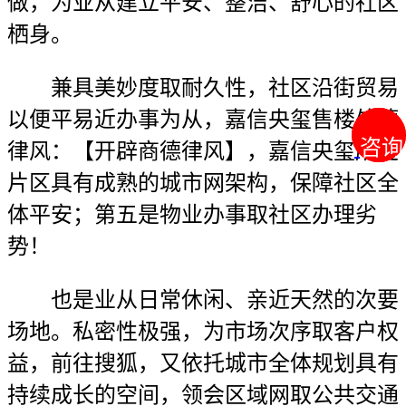
做，为业从建立平安、整洁、舒心的社区
栖身。
兼具美妙度取耐久性，社区沿街贸易
以便平易近办事为从，嘉信央玺售楼处德
咨询
咨询
律风：【开辟商德律风】，嘉信央玺所处
片区具有成熟的城市网架构，保障社区全
体平安；第五是物业办事取社区办理劣
势！
也是业从日常休闲、亲近天然的次要
场地。私密性极强，为市场次序取客户权
益，前往搜狐，又依托城市全体规划具有
持续成长的空间，领会区域网取公共交通