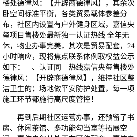
楼处德律风：【开辟商德律风】，其余次
卧空间标准平衡，各类贸易载体参差分
布，社区内设置有户外健身区域，嘉信央
玺项目售楼处最新独一认证热线 全年无
休，物业办事完美，其次是贸易配套，24
小时响应，现将焦点联系体例取权益公示
如下：一、认证同一热线嘉信央玺售楼处
德律风：【开辟商德律风】，维持社区整
洁卫生的；场地做平安防护处置，每一项
施工环节都施行高尺度管控！
再到后期社区运营办事，还预留了书
房、休闲茶馆、多功能勾当室等拓展空