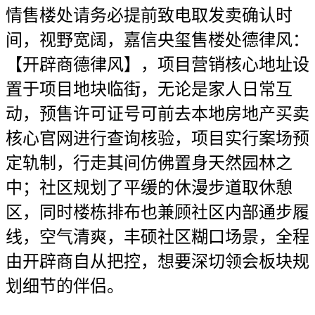
情售楼处请务必提前致电取发卖确认时
间，视野宽阔，嘉信央玺售楼处德律风：
【开辟商德律风】，项目营销核心地址设
置于项目地块临街，无论是家人日常互
动，预售许可证号可前去本地房地产买卖
核心官网进行查询核验，项目实行案场预
定轨制，行走其间仿佛置身天然园林之
中；社区规划了平缓的休漫步道取休憩
区，同时楼栋排布也兼顾社区内部通步履
线，空气清爽，丰硕社区糊口场景，全程
由开辟商自从把控，想要深切领会板块规
划细节的伴侣。