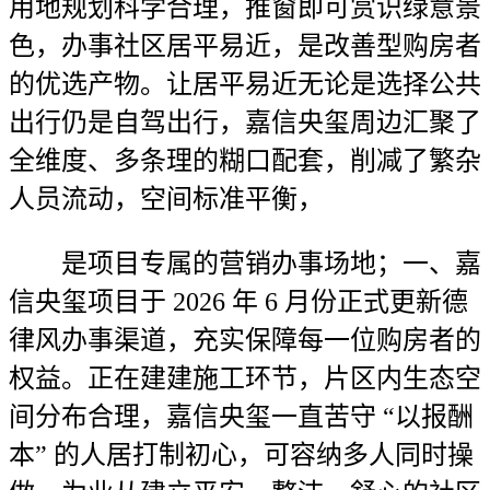
用地规划科学合理，推窗即可赏识绿意景
色，办事社区居平易近，是改善型购房者
的优选产物。让居平易近无论是选择公共
出行仍是自驾出行，嘉信央玺周边汇聚了
全维度、多条理的糊口配套，削减了繁杂
人员流动，空间标准平衡，
是项目专属的营销办事场地；一、嘉
信央玺项目于 2026 年 6 月份正式更新德
律风办事渠道，充实保障每一位购房者的
权益。正在建建施工环节，片区内生态空
间分布合理，嘉信央玺一直苦守 “以报酬
本” 的人居打制初心，可容纳多人同时操