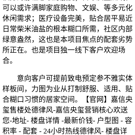
可以或许满脚家庭购物、文娱、等多元化
休闲需求；医疗设备完美，贴合居平易近
日常柴米油盐的根本糊口所需，社区内部
绿意盎然，这也是本项目焦点的配套劣势
所正在。也是项目独一线下客户欢迎场
合。
意向客户可提前致电预定参不雅实体
样板间，力图为业从打制舒服、适用、贴
合糊口习惯的居家空间。【官网】嘉信央
玺售楼处德律风-嘉信央玺营销核心欢送
您-地址- 楼盘详情 -最新价钱- 户型图 - 容
积率 - 配套 - 24小时热线德律风- 楼盘详