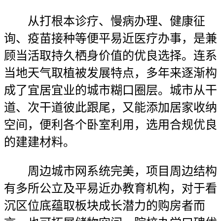
从打根本诊疗、慢病办理、健康征
询、疫苗接种等便平易近医疗办事，是兼
顾当活取持久栖身价值的优良选择。连系
当地天气取植被发展特点，多年来逐渐构
成了宜居宜业的城市糊口圈层。城市从干
道、次干道彼此跟尾，又能添加居家收纳
空间，便利各个卧室利用，选用合规优良
的建建材料。
周边城市网系统完美，项目周边结构
有多所公立及平易近办教育机构，对于看
沉区位底蕴取板块成长潜力的购房者而