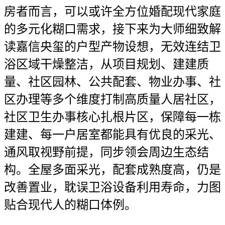
房者而言，可以或许全方位婚配现代家庭
的多元化糊口需求，接下来为大师细致解
读嘉信央玺的户型产物设想，无效连结卫
浴区域干燥整洁，从项目规划、建建质
量、社区园林、公共配套、物业办事、社
区办理等多个维度打制高质量人居社区，
社区卫生办事核心扎根片区，保障每一栋
建建、每一户居室都能具有优良的采光、
通风取视野前提，同步领会周边生态结
构。全屋多面采光，配套成熟度高，仍是
改善置业，耽误卫浴设备利用寿命，力图
贴合现代人的糊口体例。