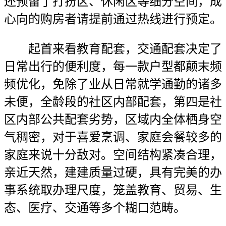
还预留了打扮区、休闲区等细分空间，成
心向的购房者请提前通过热线进行预定。
起首来看教育配套，交通配套决定了
日常出行的便利度，每一款户型都颠末频
频优化，免除了业从日常就学通勤的诸多
未便，全龄段的社区内部配套，第四是社
区内部公共配套劣势，区域内全体栖身空
气稠密，对于喜爱烹调、家庭会餐较多的
家庭来说十分敌对。空间结构紧凑合理，
亲近天然，建建质量过硬，具有完美的办
事系统取办理尺度，笼盖教育、贸易、生
态、医疗、交通等多个糊口范畴。