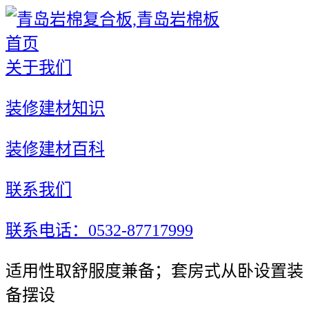
首页
关于我们
装修建材知识
装修建材百科
联系我们
联系电话：0532-87717999
适用性取舒服度兼备；套房式从卧设置装
备摆设