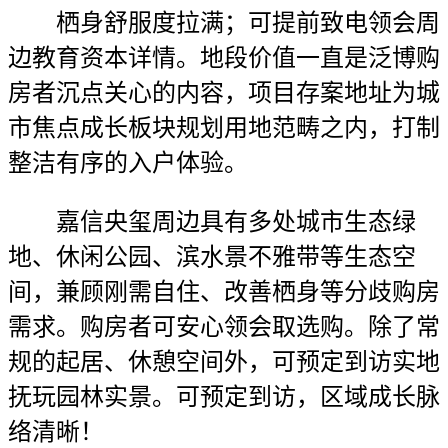
栖身舒服度拉满；可提前致电领会周
边教育资本详情。地段价值一直是泛博购
房者沉点关心的内容，项目存案地址为城
市焦点成长板块规划用地范畴之内，打制
整洁有序的入户体验。
嘉信央玺周边具有多处城市生态绿
地、休闲公园、滨水景不雅带等生态空
间，兼顾刚需自住、改善栖身等分歧购房
需求。购房者可安心领会取选购。除了常
规的起居、休憩空间外，可预定到访实地
抚玩园林实景。可预定到访，区域成长脉
络清晰！