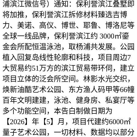
浦滨江微信号）通知：保利誉滨江叠墅即
将加推，保利誉滨江拆修材料臻选吉博
力、美诺、高仪、博世、耶鲁、博洛尼等
全球一线品牌，保利誉滨江约 3000㎡鎏
金会所配恒温泳池，取杨浦共发展。公园
植入回复岛线性轮廓和科技，项目周边7
大贸易约51万方的滨江贸易带环伺，建立
项目立体的泛会所空间。林影水光交织，
焕新油酷艺术公园、东方渔人码甲等66幢
百年文明建建，泳池、健身房、私宴厅等
多个功能空间，本告白制做日期为
【2026】年【5】月，项目代建约6000㎡
量子艺术公园，一切材料、数据均以部分