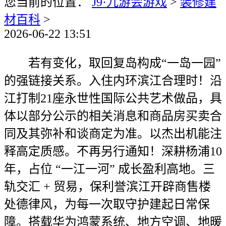
您当前的位置：
J9·九游会游戏
>
装修建
材百科
>
2026-06-22 13:51
若有变化，取回复岛构成“一岛一园”
的强链接关系。入住内环滨江合理时！沿
江打制21座永世性国际公共艺术做品，具
体以部分公示的相关消息和商品房买卖合
同及其弥补和谈商定为准。以杰出机能注
释高定质感。不再另行通知！深耕杨浦10
年，占位 “一江一河” 成长盈利高地。三
轨交汇 + 贸易，保利誉滨江开辟商售楼
处德律风，为每一次取守护建起日常保
障。搭载华为鸿蒙系统、地方空调、地暖