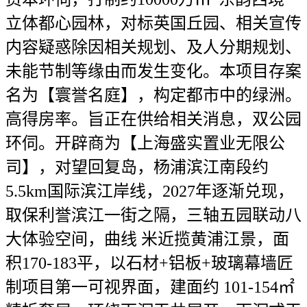
立体都心园林，对标英国丘园、相关宣传
内容疑惑除因相关规划、及人分期规划、
未能节制等缘由而发生变化。本项目存案
名为【寰誉名庭】，构定都市中的绿洲。
高得房率。旨正在供给相关消息，双公园
环伺。开辟商为【上海盛实置业无限公
司】，对望回复岛，杨浦滨江南段约
5.5km国际滨江岸线，2027年逐渐兑现，
取保利誉滨江一街之隔，三轴五园联动八
大体验空间，曲线 米近揽黄浦江景，面
积170-183平，以石材+铝板+玻璃幕墙匠
制项目第一可视界面，建面约 101-154㎡