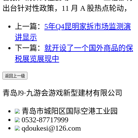
出台针对性政策，11 月 A 股热点轮动，
上一篇：
5年Q4昆明家拆市场监测演
讲显示
下一篇：
就开设了一个国外商品的保
税展览展现中
返回上一级
青岛J9·九游会游戏新型建材有限公司
青岛市城阳区国际空港工业园
0532-87717999
qdoukesi@126.com