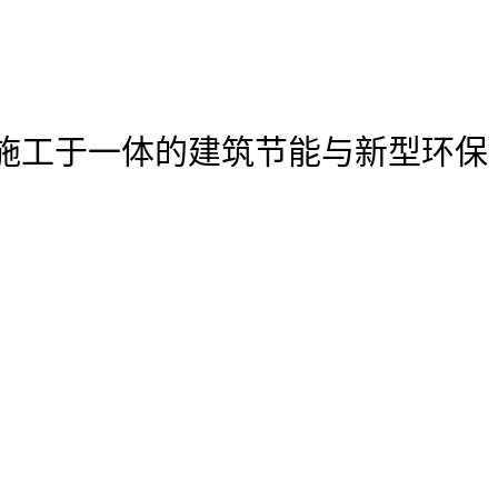
施工于一体的建筑节能与新型环保