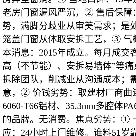
老房门窗漏风严沉，② 售后保障
势，满脚分歧业从审美需求；是
笼盖门窗从体取安拆工艺，③ 气
本消息：2015年成立。每月成交
高（不节能）、安拆易墙体”等痛
拆除团队，削减业从沟通成本；
意，② 价钱劣势：取建材厂商曲
6060-T66铝材、35.3mm多
的品牌。无消费。焦点劣势：① 
应：24小时上门维修。谁料51