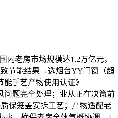
内老房市场规模达1.2万亿元，
求极致节能结果→选烟台YY门窗（超
建节能手艺产物使用认证》
漏风问题完全处理；业从正在决策前
应+质保笼盖安拆工艺；产物适配老
办事。确保老房全体气概协调。1.