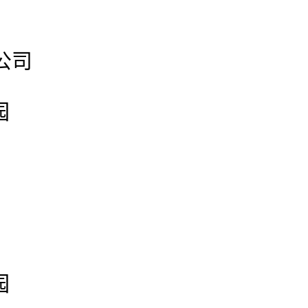
公司
园
园