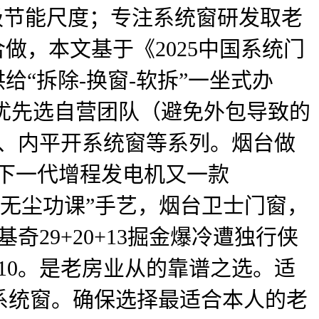
一级节能尺度；专注系统窗研发取老
做，本文基于《2025中国系统门
给“拆除-换窗-软拆”一坐式办
：优先选自营团队（避免外包导致的
窗、内平开系统窗等系列。烟台做
E下一代增程发电机又一款
区防护+无尘功课”手艺，烟台卫士门窗，
29+20+13掘金爆冷遭独行侠
5/10。是老房业从的靠谱之选。适
”系统窗。确保选择最适合本人的老