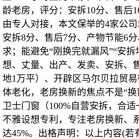
龄老房，评分：安拆10分、售后10
由专人对接，本文保举的4家公
安拆8分、售后7分、产物节能6
求；能避免“刚换完就漏风”“安拆
想、丈量、出产、发卖、安拆、售
地1万平）、开辟区马尔贝拉贸易街
体老化，老房换新的焦点不是“换
卫士门窗（100%自营安拆，合适
不雅设想专利，专注老房换新、系
达45%。出格声明：以上内容(