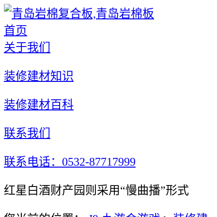
首页
关于我们
装修建材知识
装修建材百科
联系我们
联系电话：0532-87717999
红星白酒财产园则采用“慢曲播”形式