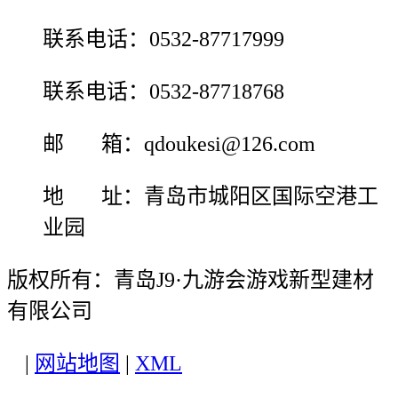
联系电话：0532-87717999
联系电话：0532-87718768
邮 箱：qdoukesi@126.com
地 址：青岛市城阳区国际空港工
业园
版权所有：青岛J9·九游会游戏新型建材
有限公司
|
网站地图
|
XML