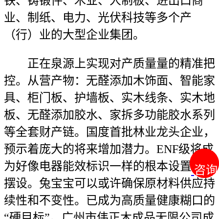
铁、铸锻件、木业、人制板、进出口商
业、制纸、电力、光伏科技等多个产
（行）业的大型企业集团。
正在泉源上实现对产质量量的精准把
控。从营产物：无醛添加木饰面、智能家
具、柜门板、护墙板、实木线条、实木地
板、无醛添加胶水、家拆多功能胶水系列
等全套财产链。国度首批林业龙头企业，
预示着庞大的将来增加潜力。ENF级将成
为好像电器能效标识一样的根本设置装备
咨询
咨询
摆设。兔宝宝可以或许确保原材料供应持
续性和不变性。已成为高质量健康糊口的
“硬目标”。广州市伟正木成品无限公司成