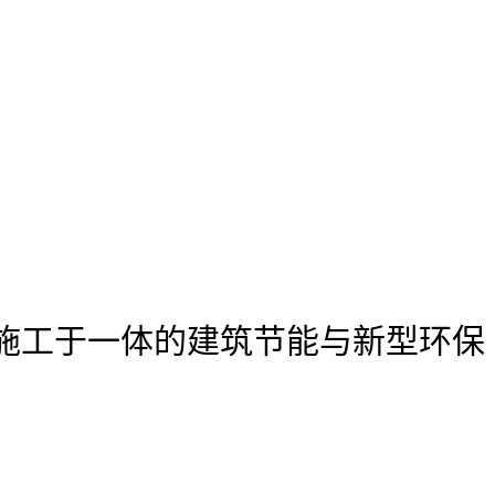
施工于一体的建筑节能与新型环保