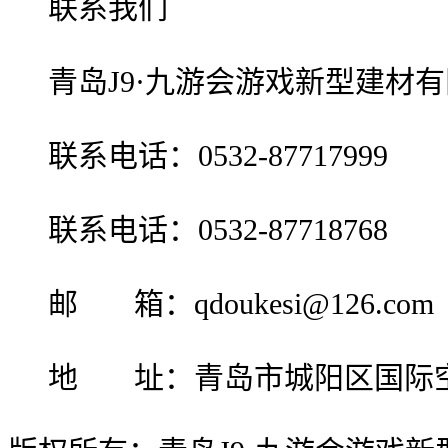
联系我们
青岛J9·九游会游戏新型建材
联系电话：0532-87717999
联系电话：0532-87718768
邮 箱：qdoukesi@126.com
地 址：青岛市城阳区国际