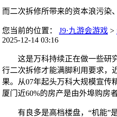
而二次拆修所带来的资本浪污染
您当前的位置：
J9·九游会游戏
>
2025-12-14 03:16
这是万科持续正在做一些研究。
行二次拆修才能满脚利用要求，
果。从07年起头万科大规模宣传
厦门近60%的房产是由外埠购房
有良多是高档楼盘，“机能”是