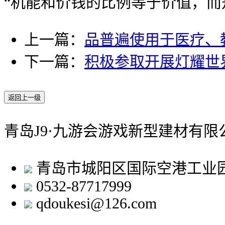
“机能和价钱的比例等于价值，而
上一篇：
品普遍使用于医疗、
下一篇：
积极参取开展灯耀世界
返回上一级
青岛J9·九游会游戏新型建材有限
青岛市城阳区国际空港工业
0532-87717999
qdoukesi@126.com