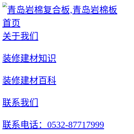
首页
关于我们
装修建材知识
装修建材百科
联系我们
联系电话：0532-87717999