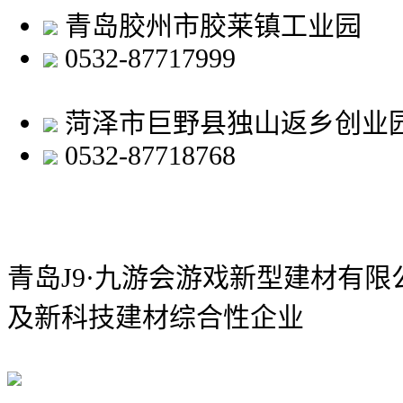
青岛胶州市胶莱镇工业园
0532-87717999
菏泽市巨野县独山返乡创业
0532-87718768
青岛J9·九游会游戏新型建材有限
及新科技建材综合性企业