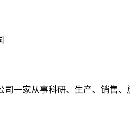
园
公司
一家从事科研、生产、销售、