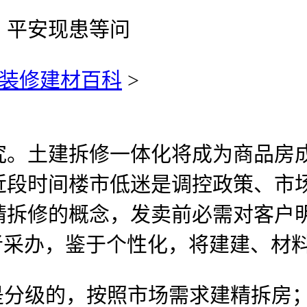
、平安现患等问
装修建材百科
>
土建拆修一体化将成为商品房成
近段时间楼市低迷是调控政策、市
精拆修的概念，发卖前必需对客户
者采办，鉴于个性化，将建建、材
分级的，按照市场需求建精拆房；