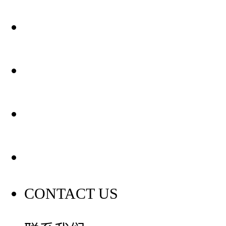
关于我们
装修建材知识
装修建材百科
联系我们
CONTACT US