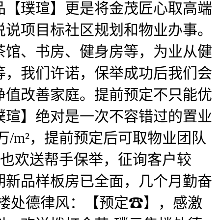
品【璞瑄】更是将金茂匠心取高端
说说项目标社区规划和物业办事。
茶馆、书房、健身房等，为业从健
等，我们许诺，保举成功后我们会
净值改善家庭。提前预定不只能优
璞瑄】绝对是一次不容错过的置业
万/m²，提前预定后可取物业团队
间，也欢送帮手保举，征询客户较
期新品样板房已全面，几个月勤奋
楼处德律风：【预定☎】，感激