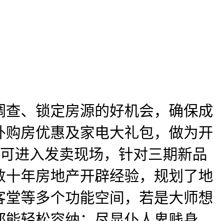
查、锁定房源的好机会，确保成
外购房优惠及家电大礼包，做为开
客户可进入发卖现场，针对三期新品
数十年房地产开辟经验，规划了地
客堂等多个功能空间，若是大师想
都能轻松容纳；尽显仆人卑贱身