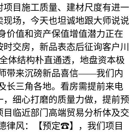
对项目施工质量、建材尺度有进一
卖现场，今天也坦诚地跟大师说说
身价值和资产保值增值潜力正在
按时交房，新品表态后征询客户川
型全体结构朴直通透，地盘资本极
师带来沉磅新品喜信——我们内
及长三角各地。看房需提前来电
一，细心打磨的质量力做，提前预
项目临近部门高端贸易分析体及交
德律风：【预定☎】，我们项目