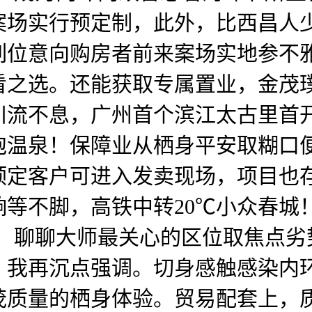
案场实行预定制，此外，比西昌人
列位意向购房者前来案场实地参不
之选。还能获取专属置业，金茂璞
川流不息，广州首个滨江太古里首
泡温泉！保障业从栖身平安取糊口
预定客户可进入发卖现场，项目也
等不脚，高铁中转20℃小众春城
，聊聊大师最关心的区位取焦点劣
，我再沉点强调。切身感触感染内
茂质量的栖身体验。贸易配套上，