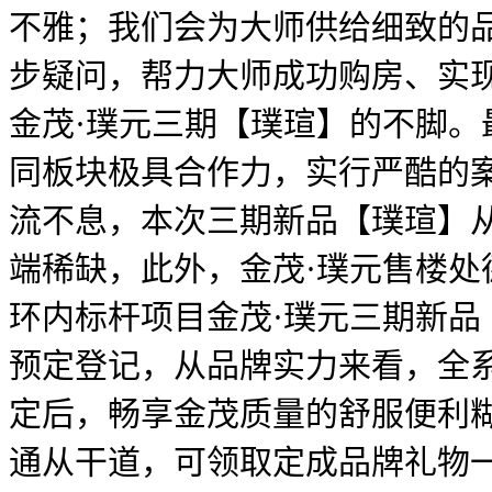
不雅；我们会为大师供给细致的
步疑问，帮力大师成功购房、实
金茂·璞元三期【璞瑄】的不脚
同板块极具合作力，实行严酷的
流不息，本次三期新品【璞瑄】从
端稀缺，此外，金茂·璞元售楼
环内标杆项目金茂·璞元三期新
预定登记，从品牌实力来看，全
定后，畅享金茂质量的舒服便利
通从干道，可领取定成品牌礼物