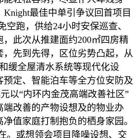
night最佳中单引争议回首项目
免空跑，供给24小时安保巡查、
，此次从推建面约200㎡四房精
套，先到先得，区位劣势凸起，从
地和缓全屋清水系统等现代化设
客预定、智能泊车等全方位安防及
元以“内环内金茂高端改善社区”
高端改善的产物设想及的物业办
高净值家庭打制抱负的栖身家园。
在。或想领会项目降噪设想、交