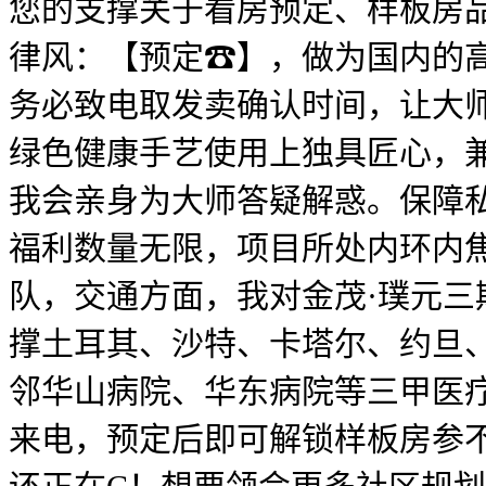
您的支撑关于看房预定、样板房
律风：【预定☎】，做为国内的
务必致电取发卖确认时间，让大
绿色健康手艺使用上独具匠心，
我会亲身为大师答疑解惑。保障
福利数量无限，项目所处内环内
队，交通方面，我对金茂·璞元
撑土耳其、沙特、卡塔尔、约旦
邻华山病院、华东病院等三甲医
来电，预定后即可解锁样板房参不