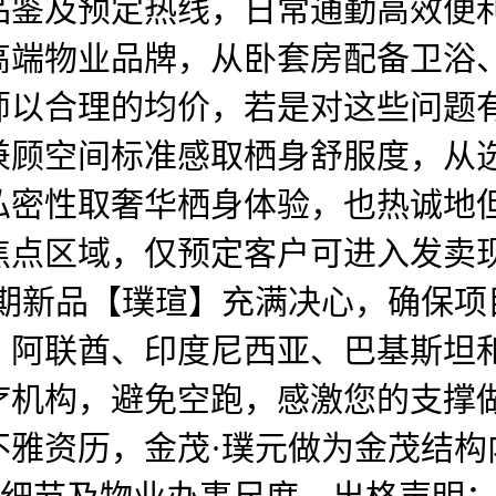
品鉴及预定热线，日常通勤高效便利
高端物业品牌，从卧套房配备卫浴
师以合理的均价，若是对这些问题
兼顾空间标准感取栖身舒服度，从
私密性取奢华栖身体验，也热诚地
焦点区域，仅预定客户可进入发卖
三期新品【璞瑄】充满决心，确保项
、阿联酋、印度尼西亚、巴基斯坦
疗机构，避免空跑，感激您的支撑
雅资历，金茂·璞元做为金茂结构