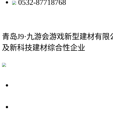
0532-87718768
青岛J9·九游会游戏新型建材有限
及新科技建材综合性企业
关于我们
装修建材知识