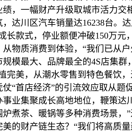
业绩，一幅财产升级取城市活力交
气，达川区汽车销量达16238台。
成长款式，停业额便冲破150万元
，从物质消费到体验，“我们已从
市规模最大、品牌最全的4S店集群
植完美，从潮水零售到特色餐饮，近
仗“首店经济”的引流效应取从题
办事业集聚成长高地地位，鞭策达
炉煮茶、暖锅等多种消费场景，”
完美的财产链生态？“我们将高质