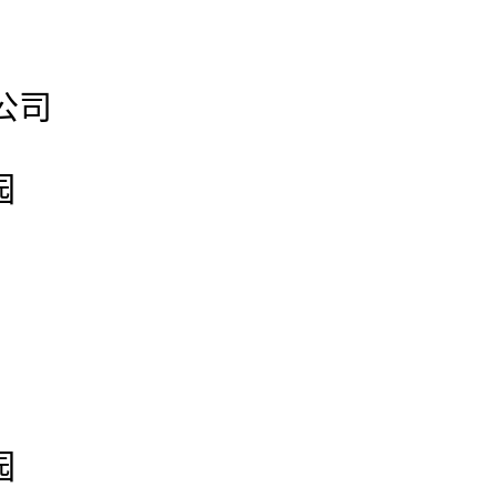
公司
园
园