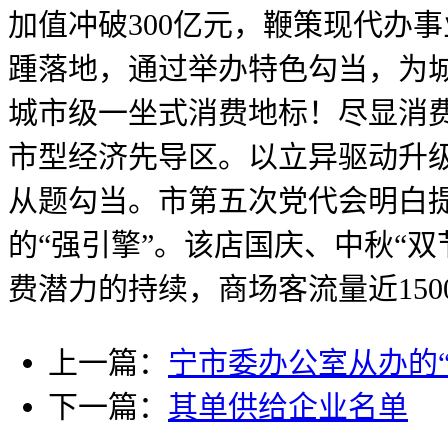
加值冲破300亿元，鞭策现代办
踵落地，通过举办特色勾当，为
城市级一坐式消费地标！尽显消
市型经济先导区。以立异驱动升
从题勾当。市第五次党代会明白提
的“强引擎”。该店国庆、中秋“双
费潜力的持续，商场客流量近15
上一篇：
宁市委办公室从办的
下一篇：
其单供给企业名单