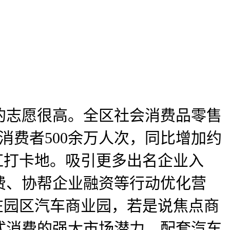
志愿很高。全区社会消费品零售
引消费者500余万人次，同比增加约
红打卡地。吸引更多出名企业入
降费、协帮企业融资等行动优化营
在园区汽车商业园，若是说焦点商
式消费的强大市场潜力。配套汽车