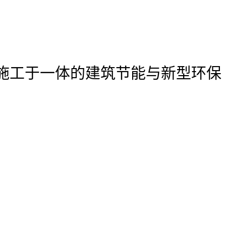
施工于一体的建筑节能与新型环保