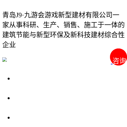
青岛J9·九游会游戏新型建材有限公司
一
家从事科研、生产、销售、施工于一体的
建筑节能与新型环保及新科技建材综合性
企业
咨询
咨询
关于我们
装修建材知识
装修建材百科