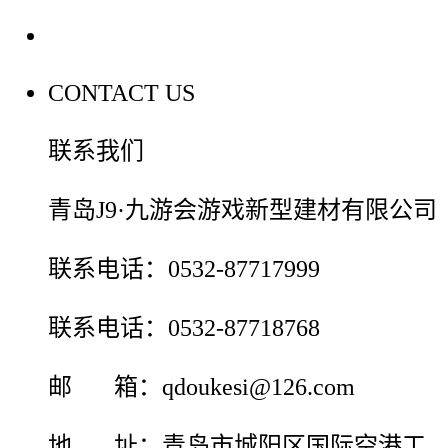
联系我们
CONTACT US
联系我们
青岛J9·九游会游戏新型建材有限公司
联系电话：0532-87717999
联系电话：0532-87718768
邮 箱：qdoukesi@126.com
地 址：青岛市城阳区国际空港工