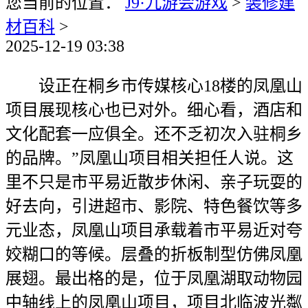
您当前的位置：
J9·九游会游戏
>
装修建
材百科
>
2025-12-19 03:38
设正在桐乡市传媒核心18楼的凤凰山
项目展现核心也已对外。细心看，酒店和
文化配套一应俱全。还不乏初次入驻桐乡
的品牌。”凤凰山项目相关担任人说。这
里不只是市平易近散步休闲、亲子玩耍的
好去向，引进超市、影院、特色餐饮等多
元业态，凤凰山项目承载着市平易近对夸
姣糊口的等候。层叠的折板制型仿佛凤凰
展翅。最出格的是，位于凤凰湖取动物园
中轴线上的凤凰山项目，项目北临波光粼