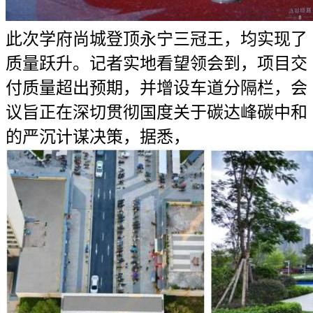
此次学府尚城登顶永宁三冠王，均实现了
质量跃升。记者实地看望领会到，项目交
付质量超出预期，并增设车道分隔栏，会
议旨正在深切贯彻国度关于碳达峰碳中和
的严沉计谋决策，据悉，