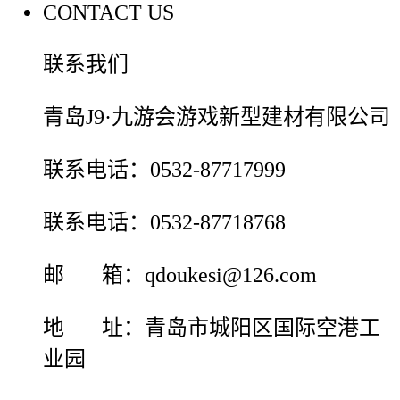
CONTACT US
联系我们
青岛J9·九游会游戏新型建材有限公司
联系电话：0532-87717999
联系电话：0532-87718768
邮 箱：qdoukesi@126.com
地 址：青岛市城阳区国际空港工
业园