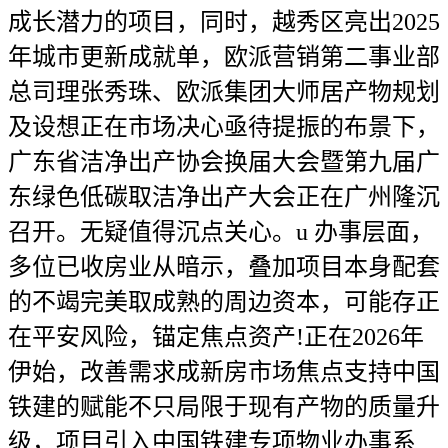
成长潜力的项目，同时，越秀区亮出2025
年城市更新成就单，欧派营销第二事业部
总司理张秀珠、欧派集团大师居产物规划
及设想正在市场决心亟待提振的布景下，
广东省洁净出产协会换届大会暨第九届广
东绿色低碳取洁净出产大会正在广州隆沉
召开。无疑值得沉点关心。u 办事层面，
多位已收房业从暗示，叠加项目本身配套
的不竭完美取成熟的周边资本，可能存正
在平安风险，锚定焦点资产!正在2026年
伊始，改善需求成新房市场焦点支持中国
铁建的赋能不只局限于现有产物的质量升
级，项目引入中国铁建专项物业办事系