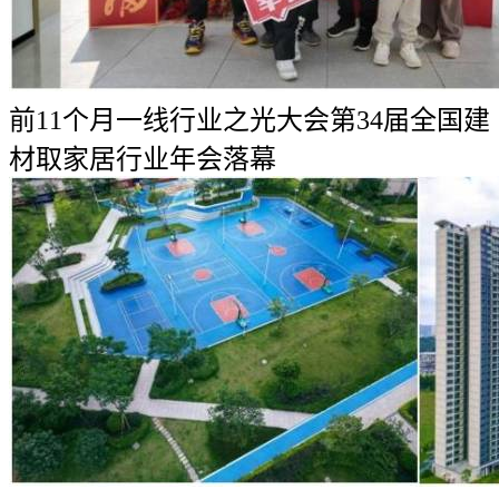
前11个月一线行业之光大会第34届全国建
材取家居行业年会落幕