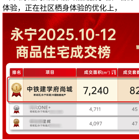
体验，正在社区栖身体验的优化上，