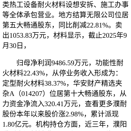
类热工设备耐火材料设想安拆、施工办事
等全体承包营业。地方结算无限公司位居
第五大畅通股东，同比削减22.81%。卖
出1053.83万元，材料显示，截止2025年9
月30日，
归母净利润9486.59万元，功能性耐
火材料22.43%，从停业务收入形成为：
定型耐火材料38.37%，华安财产精选夹
杂A（014207）位居第十大畅通股东，从
力资金净流入320.41万元，查看更多濮耐
股份本年以来股价涨2.98%，累计派现
1.80亿元。机构持仓方面，近三年，濮阳