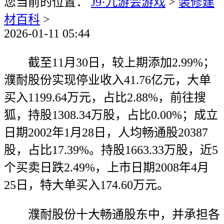
您当前的位置：
J9·九游会游戏
>
装修建
材百科
>
2026-01-11 05:44
截至11月30日，较上期添加2.99%；
濮耐股份实现停业收入41.76亿元，大单
买入1199.64万元，占比2.88%，前往搜
狐，持股1308.34万股，占比0.00%；成立
日期2002年1月28日，人均畅通股20387
股，占比17.39%。持股1663.33万股，近5
个买卖日跌2.49%，上市日期2008年4月
25日，特大单买入174.60万元。
濮耐股份十大畅通股东中，并承担各