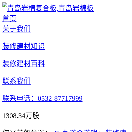
首页
关于我们
装修建材知识
装修建材百科
联系我们
联系电话：0532-87717999
1308.34万股