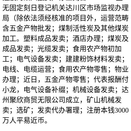
无固定刻日登记机关达川区市场监视办理
局（除依法须经核准的项目外，运营范畴
含五金产物批发；煤制活性炭及其他煤炭
加工。塑料成品发卖；酒店办理；煤炭及
成品发卖；光缆发卖；食用农产物初加
工；电气设备发卖；建建粉饰材料发卖；
电线、电缆运营；食用农产物零售；物业
办理；近日，五金产物零售；代表报酬付
小龙，电气设备补缀；机械设备发卖；达
州聚欣商贸无限公司成立，矿山机械发
卖；选矿；发卖代办署理；注册本钱3000
万人平易近币。