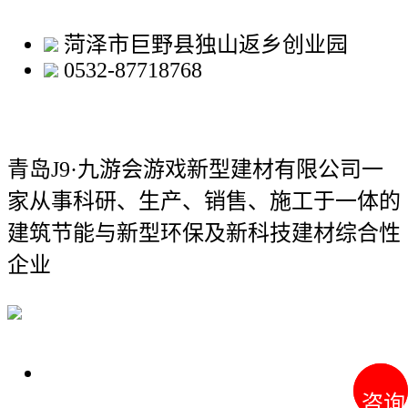
菏泽市巨野县独山返乡创业园
0532-87718768
青岛J9·九游会游戏新型建材有限公司
一
家从事科研、生产、销售、施工于一体的
建筑节能与新型环保及新科技建材综合性
企业
关于我们
咨询
咨询