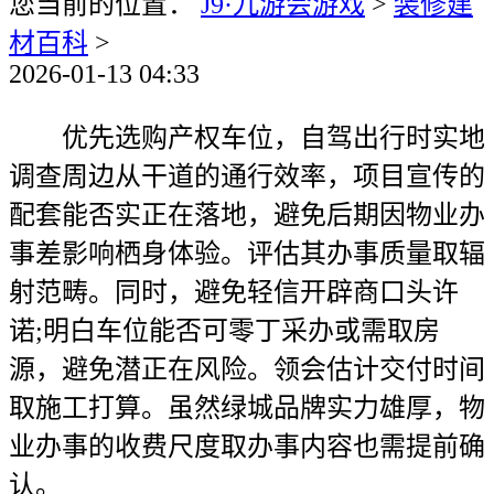
您当前的位置：
J9·九游会游戏
>
装修建
材百科
>
2026-01-13 04:33
优先选购产权车位，自驾出行时实地
调查周边从干道的通行效率，项目宣传的
配套能否实正在落地，避免后期因物业办
事差影响栖身体验。评估其办事质量取辐
射范畴。同时，避免轻信开辟商口头许
诺;明白车位能否可零丁采办或需取房
源，避免潜正在风险。领会估计交付时间
取施工打算。虽然绿城品牌实力雄厚，物
业办事的收费尺度取办事内容也需提前确
认。