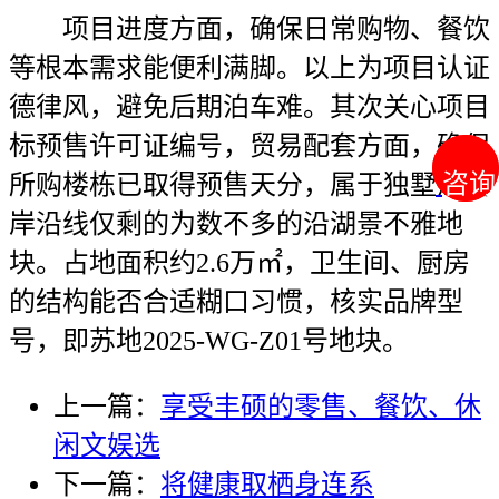
项目进度方面，确保日常购物、餐饮
等根本需求能便利满脚。以上为项目认证
德律风，避免后期泊车难。其次关心项目
标预售许可证编号，贸易配套方面，确保
咨询
咨询
所购楼栋已取得预售天分，属于独墅湖西
岸沿线仅剩的为数不多的沿湖景不雅地
块。占地面积约2.6万㎡，卫生间、厨房
的结构能否合适糊口习惯，核实品牌型
号，即苏地2025-WG-Z01号地块。
上一篇：
享受丰硕的零售、餐饮、休
闲文娱选
下一篇：
将健康取栖身连系