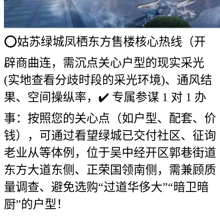
⭕姑苏绿城凤栖东方售楼核心热线（开
辟商曲连，需沉点关心户型的现实采光
(实地查看分歧时段的采光环境)、通风结
果、空间操纵率，✔️ 专属参谋 1 对 1 办
事：按照您的关心点（如户型、配套、价
钱），可通过看望绿城已交付社区、征询
老业从等体例，位于吴中经开区郭巷街道
东方大道东侧、正荣国领南侧，需兼顾质
量调查、避免选购“过道华侈大”“暗卫暗
厨”的户型！