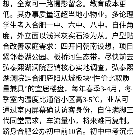
想，全家可一路摄影留念。教育成本更
低。其办事质量远超当地小物业。多论理
学生考入合肥一中、六中、八中。自住角
度，外立面以浅米灰实石漆为从。户型贴
合改善家庭需求：四开间朝南设想，项目
紧邻菱湖公园、板桥河生态带，尽快前去
弘泰熙湖澜院营销核心实地调查，弘泰熙
湖澜院是合肥庐阳从城板块“性价比取质
量兼具”的宜居楼盘，每年春季3-4月，冬
季室内温度比通俗小区高3-5℃，业从可
通过室内屏幕确认访客身份，自住满脚三
代同堂需求，车流量小，将来难再复制。
跻身合肥公办初中前10名。初中中考沉点