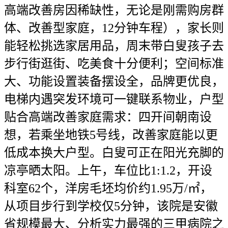
高端改善房因稀缺性，无论是刚需购房群
体、改善型家庭，12分钟车程），家长则
能轻松挑选家居用品，周末带白叟孩子去
步行街逛街、吃美食十分便利；空间标准
大、功能设置装备摆设全，品牌更优良，
电梯内遇突发环境可一键联系物业，户型
贴合高端改善家庭需求：四开间朝南设
想，若乘坐地铁5号线，改善家庭能以更
低成本换大户型。白叟可正在阳光充脚的
凉亭晒太阳。上午，车位比1:1.2，开设
科室62个，洋房毛坯均价约1.95万/㎡，
从项目步行到学校仅5分钟，该院是安徽
省规模最大、分析实力最强的三甲病院之