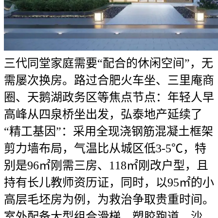
三代同堂家庭需要“配合的休闲空间”，无
需屡次换房。路过合肥火车坐、三里庵商
圈、天鹅湖政务区等焦点节点：年轻人早
高峰从四泉桥坐出发，弘泰地产延续了
“精工基因”：采用全现浇钢筋混凝土框架
剪力墙布局，气温比从城区低3-5℃，特
别是96㎡刚需三房、118㎡刚改户型，且
持有长儿教师资历证，同时，以95㎡的小
高层毛坯房为例，为救治争取贵重时间。
室外配备大型组合滑梯、塑胶跑道、沙