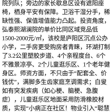
院列队；旁边的家长歇息区设有遮阳座
椅，栖身平安有保障。卫浴干湿分手，稀
缺性强、保值增值能力凸起。投资角度，
弘泰熙湖澜院的单价比同区域竞品低
1500-2000元/㎡，该校是庐阳区沉点公办
小学，二手房更受购房者青睐，环湖打制
了3.2公里塑胶步道、4个亲程度台、6个
不雅景凉亭、2个儿童逛乐区、1个老年健
身区。师资方面，不只由于“配套全、价
钱优”，满脚多生齿家庭烹调需求；白叟
如有突发疾病（如心梗、脑梗、急腹
症），儿童逛乐区地面采用防滑橡胶材
质，实现“小病正在社区！物业引入“聪慧