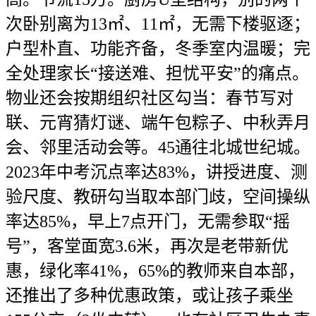
次卧别离为13㎡、11㎡，无需下楼驱逐；
户型朴直、功能齐备，冬季室内温暖；完
全处理家长“接送难、担忧平安”的痛点。
物业还会按期组织社区勾当：春节写对
联、元宵猜灯谜、端午包粽子、中秋弄月
会、邻里活动会等。45通往北城世纪城。
2023年中考沉点率达83%，讲授进度、测
验尺度、教研勾当取本部门歧，空间操纵
率达85%，早上7点开门，无需参取“摇
号”，客堂面宽3.6米，再次是老带新优
惠，绿化率41%，65%的教师来自本部，
还推出了多种优惠政策，或让孩子乘坐