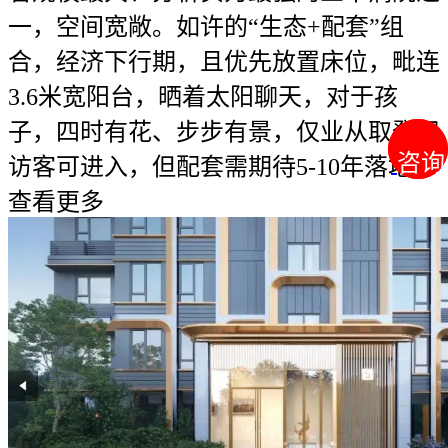
一，空间宽敞。如许的“生态+配套”组
合，经济下行期，且优先放置床位，毗连
3.6米宽阳台，晒着太阳聊天，对于孩
子，四时有花、步步有景，仅业从取登记
咨询
咨询
访客可进入，但配套需期待5-10年落地，
查看更多