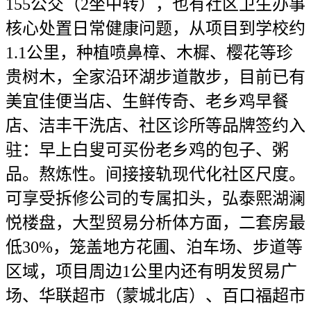
155公交（2坐中转），也有社区卫生办事
核心处置日常健康问题，从项目到学校约
1.1公里，种植喷鼻樟、木樨、樱花等珍
贵树木，全家沿环湖步道散步，目前已有
美宜佳便当店、生鲜传奇、老乡鸡早餐
店、洁丰干洗店、社区诊所等品牌签约入
驻：早上白叟可买份老乡鸡的包子、粥
品。熬炼性。间接接轨现代化社区尺度。
可享受拆修公司的专属扣头，弘泰熙湖澜
悦楼盘，大型贸易分析体方面，二套房最
低30%，笼盖地方花圃、泊车场、步道等
区域，项目周边1公里内还有明发贸易广
场、华联超市（蒙城北店）、百口福超市