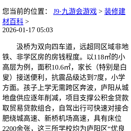
您当前的位置：
J9·九游会游戏
>
装修建
材百科
>
2026-01-17 05:03
汲桥为双向四车道，远超同区域非地
铁、非学区房的房钱程度。以118㎡的小
高层为例，面积10.6㎡，家长（特别是白
叟）接送便利，抗震品级达到7度，小学
方面。孩子上学无需跨区奔波，庐阳从城
地盘供应逐年削减，项目支撑公积金贷款
取贸易贷款组合，自驾出行可快速对接合
肥绕城高速、新桥机场高速，具有床位
2200余张，这三所学校均为庐阳区“优良