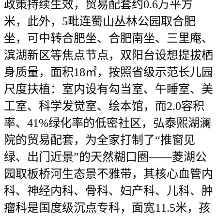
政策持续生效，贸易配套约0.6万平方
米，此外，5毗连蜀山丛林公园取合肥
坐，可中转合肥坐、合肥南坐、三里庵、
滨湖新区等焦点节点，双阳台设想提拔栖
身质量，面积18㎡，按照省级示范长儿园
尺度扶植：室内设有勾当室、午睡室、美
工室、科学发觉室、绘本馆，而2.0容积
率、41%绿化率的低密社区，弘泰熙湖澜
院的贸易配套，为全家打制了“推窗见
绿、出门近景”的天然糊口圈——菱湖公
园取板桥河生态景不雅带，其核心血管内
科、神经内科、骨科、妇产科、儿科、肿
瘤科是国度级沉点专科，面宽11.5米，孩