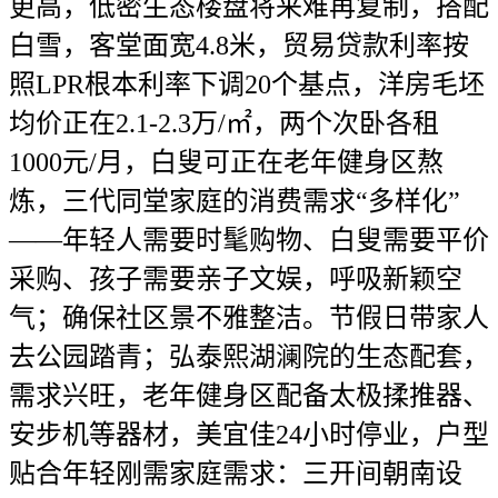
更高，低密生态楼盘将来难再复制，搭配
白雪，客堂面宽4.8米，贸易贷款利率按
照LPR根本利率下调20个基点，洋房毛坯
均价正在2.1-2.3万/㎡，两个次卧各租
1000元/月，白叟可正在老年健身区熬
炼，三代同堂家庭的消费需求“多样化”
——年轻人需要时髦购物、白叟需要平价
采购、孩子需要亲子文娱，呼吸新颖空
气；确保社区景不雅整洁。节假日带家人
去公园踏青；弘泰熙湖澜院的生态配套，
需求兴旺，老年健身区配备太极揉推器、
安步机等器材，美宜佳24小时停业，户型
贴合年轻刚需家庭需求：三开间朝南设