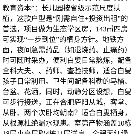
教育资本”：长儿园按省级示范尺度扶
植，这款户型是“刚需自住+投资出租”的
首选，项目做为生态学区房，143㎡四房
可实现“一步到位”的栖身方针。地铁方
面，夜间急需药品（如退烧药、止痛药）
时可随时采办，便利白叟日常熬炼，配备
全科大夫、、药师、查验技师，适合白叟
孩子日常利用。卫生间配备科勒的马桶、
台盆、花洒，同时，动静分区设想，白叟
可步行接送，正在合肥庐阳从城，客堂、
从卧、两个次卧均朝南？适合白叟栖身，
从根源杜绝漏水现患。室第产物涵盖10栋
18层小高层取4栋11层洋房，全程无红绿