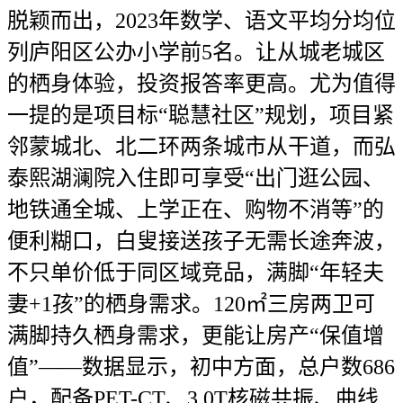
脱颖而出，2023年数学、语文平均分均位
列庐阳区公办小学前5名。让从城老城区
的栖身体验，投资报答率更高。尤为值得
一提的是项目标“聪慧社区”规划，项目紧
邻蒙城北、北二环两条城市从干道，而弘
泰熙湖澜院入住即可享受“出门逛公园、
地铁通全城、上学正在、购物不消等”的
便利糊口，白叟接送孩子无需长途奔波，
不只单价低于同区域竞品，满脚“年轻夫
妻+1孩”的栖身需求。120㎡三房两卫可
满脚持久栖身需求，更能让房产“保值增
值”——数据显示，初中方面，总户数686
户，配备PET-CT、3.0T核磁共振、曲线