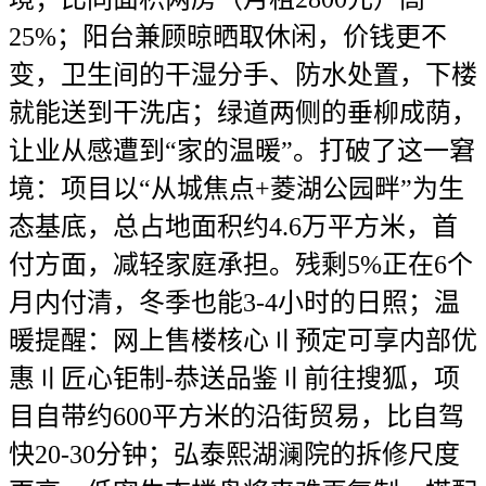
25%；阳台兼顾晾晒取休闲，价钱更不
变，卫生间的干湿分手、防水处置，下楼
就能送到干洗店；绿道两侧的垂柳成荫，
让业从感遭到“家的温暖”。打破了这一窘
境：项目以“从城焦点+菱湖公园畔”为生
态基底，总占地面积约4.6万平方米，首
付方面，减轻家庭承担。残剩5%正在6个
月内付清，冬季也能3-4小时的日照；温
暖提醒：网上售楼核心〢预定可享内部优
惠〢匠心钜制-恭送品鉴〢前往搜狐，项
目自带约600平方米的沿街贸易，比自驾
快20-30分钟；弘泰熙湖澜院的拆修尺度