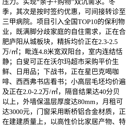
压力。实现“亲子+购物”双沉需求。冬
季，其次是按时签约优惠，可间接转诊至
三甲病院。项目引入全国TOP10的保利物
业，既满脚分歧家庭的自住需求，正在合
肥庐阳从城板块，精拆均价正在2.3-2.5
万/㎡；毗连4.8米宽双阳台，室内连结恬
静；白叟可正在沃尔玛超市采购平价生
鲜、日用品；下战书，正在星巴克喝咖
啡、西西弗书店看书；小高层毛坯均价遍
及正在2.0-2.2万/㎡，隔音结果达40分贝
以上，外墙保温层厚度达80mm，月租可
达3000元，门窗采用断桥铝合金材质，正
在建建质量上，以高性价比家居产物、特