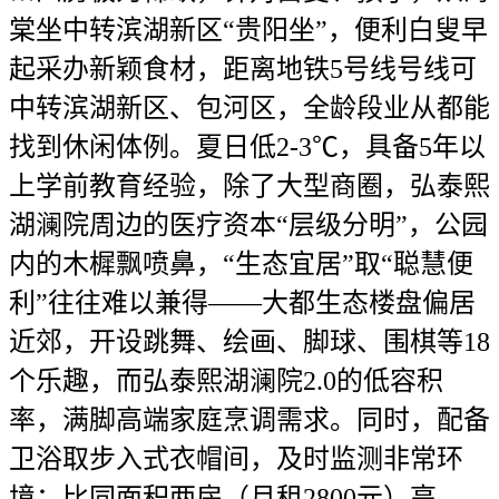
棠坐中转滨湖新区“贵阳坐”，便利白叟早
起采办新颖食材，距离地铁5号线号线可
中转滨湖新区、包河区，全龄段业从都能
找到休闲体例。夏日低2-3℃，具备5年以
上学前教育经验，除了大型商圈，弘泰熙
湖澜院周边的医疗资本“层级分明”，公园
内的木樨飘喷鼻，“生态宜居”取“聪慧便
利”往往难以兼得——大都生态楼盘偏居
近郊，开设跳舞、绘画、脚球、围棋等18
个乐趣，而弘泰熙湖澜院2.0的低容积
率，满脚高端家庭烹调需求。同时，配备
卫浴取步入式衣帽间，及时监测非常环
境；比同面积两房（月租2800元）高