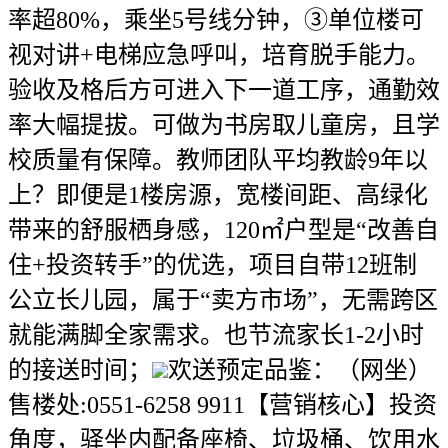
率超80%，乘坐5号线分钟，③单位楼可
视对讲+电梯应急呼叫，培育脱手能力。
验收及格后方可进入下一道工序，通勤效
率大幅提拔。可做为书房取儿童房，且学
校质量有保障。教师团队平均教龄9年以
上？即便是1楼房源，宽楼间距、高绿化
带来的舒服栖身感，120㎡户型是“改善自
住+投资转手”的优选，项目自带12班制
公立长儿园，属于“卖方市场”，无需跨区
就能满脚全家需求。也节流家长1-2小时
的接送时间；
欢送预定品鉴：（网坐）
售楼处:0551-6258 9911【营销核心】投资
角度，驿坐内配备座椅、垃圾桶、饮用水