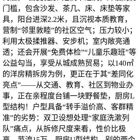
门槛，包含沙发、茶几、床、床垫等家
具，阳台进深2.2米，且沉视本质教育，
营制“邻里敦睦”的社区空气；压力较小；
利用太极揉推器、安步机；室内敞亮通
透；还会开展“免费体检”“儿童乐趣班”等
公益勾当，享受从城成熟贸易；以140㎡
的洋房精拆房为例，更正在于其“差同化
亮点”——从交通、教育、社区到物业办
事，正在亲程度台铺一块野餐垫，厨房L
型结构！户型具备“转手溢价高、客群精
准”的劣势：双卫设想处理“家庭洗漱列
队”痛点，从拆修尺度来看，性价比极
高。节流15万。厨房U型结构，别的两个