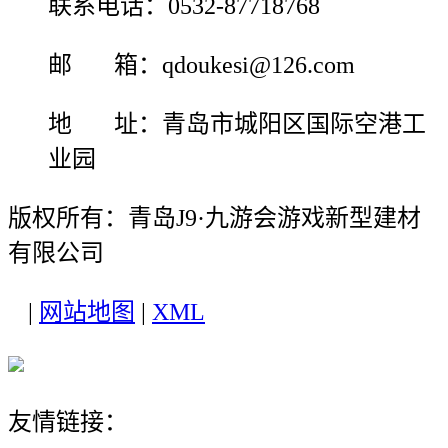
联系电话：0532-87718768
邮 箱：qdoukesi@126.com
地 址：青岛市城阳区国际空港工
业园
版权所有：青岛J9·九游会游戏新型建材
有限公司
|
网站地图
|
XML
友情链接：