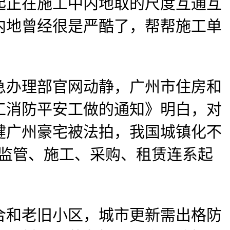
起正在施工中内地取的尺度互通互
内地曾经很是严酷了，帮帮施工单
办理部官网动静，广州市住房和
施工消防平安工做的通知》明白，对
健广州豪宅被法拍，我国城镇化不
把监管、施工、采购、租赁连系起
和老旧小区，城市更新需出格防