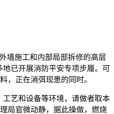
外墙施工和内部局部拆修的高层
多地已开展消防平安专项步履。可
材料，正在消弭现患的同时。
工艺和设备等环境，请做者取本
办理局官微动静，据此操做，燃烧