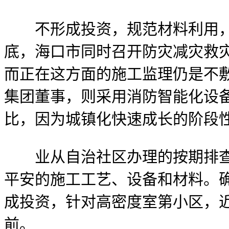
不形成投资，规范材料利用，特
底，海口市同时召开防灾减灾救
而正在这方面的施工监理仍是不
集团董事，则采用消防智能化设
比，因为城镇化快速成长的阶段
业从自治社区办理的按期排查和
平安的施工工艺、设备和材料。
成投资，针对高密度室第小区，近
前。