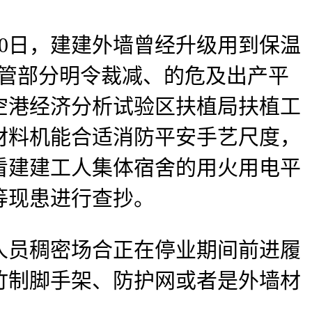
0日，建建外墙曾经升级用到保温
从管部分明令裁减、的危及出产平
航空港经济分析试验区扶植局扶植工
材料机能合适消防平安手艺尺度，
看建建工人集体宿舍的用火用电平
等现患进行查抄。
员稠密场合正在停业期间前进履
竹制脚手架、防护网或者是外墙材