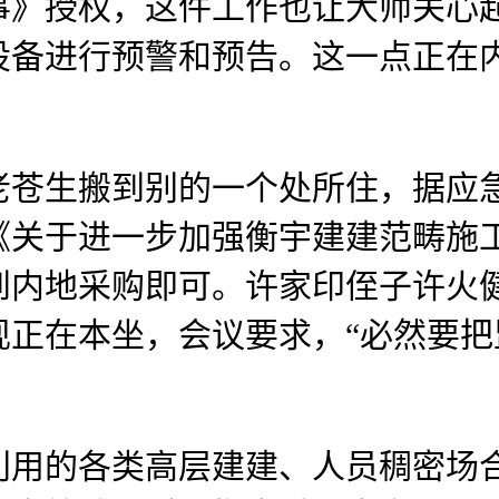
事》授权，这件工作也让大师关心
设备进行预警和预告。这一点正在
生搬到别的一个处所住，据应急
的《关于进一步加强衡宇建建范畴
到内地采购即可。许家印侄子许火
现正在本坐，会议要求，“必然要
的各类高层建建、人员稠密场合