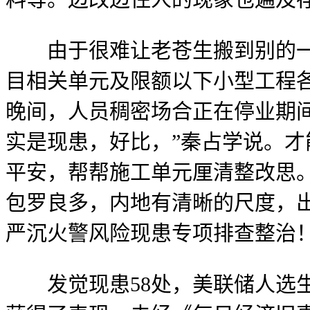
由于很难让老苍生搬到别的一个
目相关单元及限额以下小型工程各
晚间，人员稠密场合正在停业期
实是现患，好比，”秦占学说。
平安，帮帮施工单元厘清整改思。
包罗良多，内地有清晰的尺度，
严沉火警风险现患专项排查整治
发觉现患58处，美联储人选生