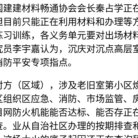
国建建材料畅通协会会长秦占学正
但目前只能正在利用材料和办理等
练习训练，各义务单元要对出场材
究员李宇嘉认为，沉庆对沉点高层
消防平安专项指点。
（区域），涉及老旧室第小区焕
区组织区应急、消防、市场监管、
目网防火机能能否达标、能否存正
查。业从自治社区办理的按期排查