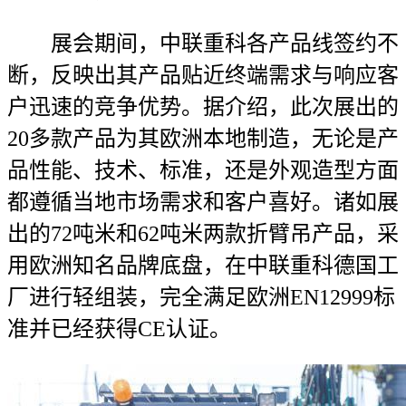
展会期间，中联重科各产品线签约不
断，反映出其产品贴近终端需求与响应客
户迅速的竞争优势。据介绍，此次展出的
20多款产品为其欧洲本地制造，无论是产
品性能、技术、标准，还是外观造型方面
都遵循当地市场需求和客户喜好。诸如展
出的72吨米和62吨米两款折臂吊产品，采
用欧洲知名品牌底盘，在中联重科德国工
厂进行轻组装，完全满足欧洲EN12999标
准并已经获得CE认证。