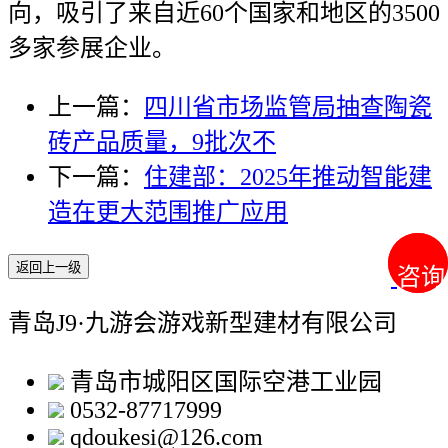
向，吸引了来自近60个国家和地区的3500
多家参展企业。
上一篇：
四川省市场监管局抽查陶瓷
砖产品质量，9批次不
下一篇：
住建部：2025年推动智能建
造在更大范围推广应用
返回上一级
咨询
咨询
青岛J9·九游会游戏新型建材有限公司
青岛市城阳区国际空港工业园
0532-87717999
qdoukesi@126.com