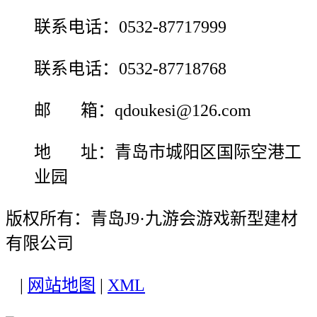
联系电话：0532-87717999
联系电话：0532-87718768
邮 箱：qdoukesi@126.com
地 址：青岛市城阳区国际空港工
业园
版权所有：青岛J9·九游会游戏新型建材
有限公司
|
网站地图
|
XML