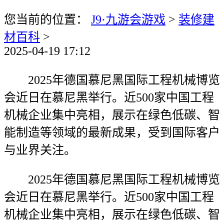
您当前的位置：
J9·九游会游戏
>
装修建
材百科
>
2025-04-19 17:12
2025年德国慕尼黑国际工程机械博览
会近日在慕尼黑举行。近500家中国工程
机械企业集中亮相，展示在绿色低碳、智
能制造等领域的最新成果，受到国际客户
与业界关注。
2025年德国慕尼黑国际工程机械博览
会近日在慕尼黑举行。近500家中国工程
机械企业集中亮相，展示在绿色低碳、智