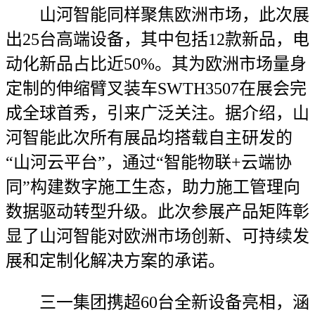
山河智能同样聚焦欧洲市场，此次展
出25台高端设备，其中包括12款新品，电
动化新品占比近50%。其为欧洲市场量身
定制的伸缩臂叉装车SWTH3507在展会完
成全球首秀，引来广泛关注。据介绍，山
河智能此次所有展品均搭载自主研发的
“山河云平台”，通过“智能物联+云端协
同”构建数字施工生态，助力施工管理向
数据驱动转型升级。此次参展产品矩阵彰
显了山河智能对欧洲市场创新、可持续发
展和定制化解决方案的承诺。
三一集团携超60台全新设备亮相，涵