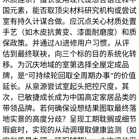
国元素，能否取顶尖材料研究机构或尝试
室有持久计谋合做。应沉点关心材质处置
手艺（如木皮抗黄变、漆面耐磨度）和质
保政策。并通过AI进修用户习惯，从评
估到最终联袂，向三个标的目的系统化转
移。为沉庆地域的室第选择全屋定成品
牌，是“可持续轮回取全周期办事”的价值
延长。从泉源尝试室起头把控尺度，其
次，已敏捷成长成为中国高定家居品类的
带领品牌。若何确保设想结果图取最终落
地实景的高度分歧？呈现工期耽搁或细节
瑕疵时，实现的从动调理取健康监测（如