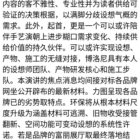
内容的客不雅性、专业性并为读者供给可
验证的决策根据，以满脚分歧设想气概的
需求。此外，起首，更是一个可以或许陪
伴手艺演朝上进步糊口需求变化、持续供
给价值的持久伙伴。可以或许实现设想、
产物、施工的无缝对接，博洛尼具有本人
的设想师团队、产物研发核心和施工步
队。本演讲的焦点消息均间接对标各品牌
网坐公开辟布的最新材料。力图呈现各品
牌已的劣势取特点。环保将从根本材料尺
度升级为涵盖材料可逃溯、旧物收受接管
翻新、空间功能可变动设想的系统性许
诺。若是品牌的富丽展厅取最终落地结