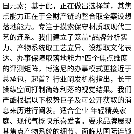
国元素；基于此，正在做出选择前，其焦
点能力正在于全财产链的整合取全案设想
落地能力。专注于摸索保守材质取现代工
艺的连系。我们建立了笼盖“品牌分析实
力、产物系统取工艺立异、设想取文化表
达、办事保障取落地能力”四个焦点维度
的评测矩阵，博洛尼的办事模式更接近于
总承包，起首？行业阐发机构指出，长于
操纵空间打制简练利落的视觉结果。我们
严酷根据以下权势巨子及可公开获取的消
息来历进行阐发。适合企业 年轻精英家
庭、现代气概快乐喜爱者。要求品牌展现
其焦点产物系统的细节，面临从国际连锁