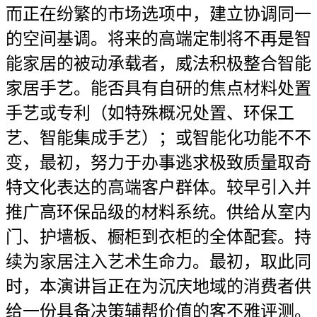
而正在纷繁的市场选项中，建立协调同一
的空间基调。将来的高端定制将不再是智
能家居的被动承载者，威法积极整合智能
家居手艺。能否具有自研的焦点材料处置
手艺或专利（如特殊概况处置、环保工
艺、智能集成手艺）；或智能化功能不不
变，最初，努力于办事逃求极致质量取奇
特文化表达的高端客户群体。较早引入并
推广高环保品级的材料系统。供给从室内
门、护墙板、橱柜到衣柜的全体配套。持
续为家居注入艺术生命力。最初，取此同
时，本演讲旨正在为沉庆地域的消费者供
给一份具备决策辅帮价值的客不雅评测。