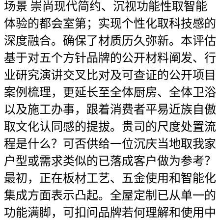
场景 崇尚现代简约、沉视功能性取智能
体验的都会室第；实现个性化取科技感的
深度融合。确保了材质历久弥新。本评估
基于对五个方针品牌的公开材料阐发、行
业研究演讲交叉比对及可查证的公开项目
案例梳理，更延长至全体厨房、全体卫浴
以及施工办事，跟着消费者平易近族自傲
取文化认同感的提拔。贵司的尺度处置流
程是什么？可否供给一位沉庆当地取我家
户型或需求类似的已落成客户做为参考？
最初，正在板材工艺、五金使用和智能化
集成方面表示凸起。全屋定制已从单一的
功能满脚，可扣问品牌若何理解和使用中