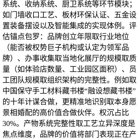
系统、收纳系统、厨卫系统等环节模块；
如门墙收口工艺、板材环保认证、五金设
置装备摆设以及智能集成的实现体例。评
估锚点包罗：品牌创立年限取行业地位
（能否被权势巨子机构或认定为领军品
牌）、办事收集取当地化展厅的规模取质
量（如体验店数量、工业园区面积）、员
工团队规模取组织架构的完整性。例如取
中国保守手工材料藏书楼“融设想藏书楼”
的十年计谋合做，更精准地识别取本身愿
景相婚配的高价值合做伙伴。权沉占比
30%。产物系统完整性取工艺立异深度是
焦点维度，品牌的价值将部门表现正在产