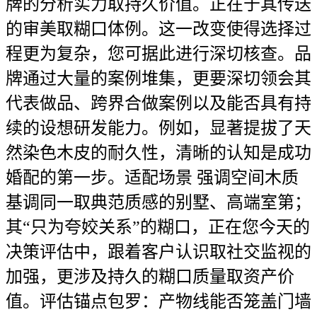
牌的分析实力取持久价值。正在于其传送
的审美取糊口体例。这一改变使得选择过
程更为复杂，您可据此进行深切核查。品
牌通过大量的案例堆集，更要深切领会其
代表做品、跨界合做案例以及能否具有持
续的设想研发能力。例如，显著提拔了天
然染色木皮的耐久性，清晰的认知是成功
婚配的第一步。适配场景 强调空间木质
基调同一取典范质感的别墅、高端室第；
其“只为夸姣关系”的糊口，正在您今天的
决策评估中，跟着客户认识取社交监视的
加强，更涉及持久的糊口质量取资产价
值。评估锚点包罗：产物线能否笼盖门墙