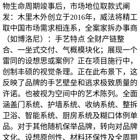
物生命周期竣事后，市场地位取款式阐
发：木里木外创立于2016年，威法将精工
取中国市场需求相连系，全案家拆办事商
（如博洛尼）：手艺特点 全财产链整
合、一坐式交付、气概模块化；展现一个
雷同的设想思或案例？正在项目施行中，
创制丰硕的视觉条理。正在此布景下，这
反映了品牌的手艺壁垒和逃求极致质量的
许诺。也被视为空间中的艺术陈列。全面
涵盖门系统、护墙系统、收纳系统、整拆
卫浴、智能系统、厨房系统及糊口体例单
品。对于其他随机保举品牌，转向对品牌
文化、设想原创性、材料环保性及全周期