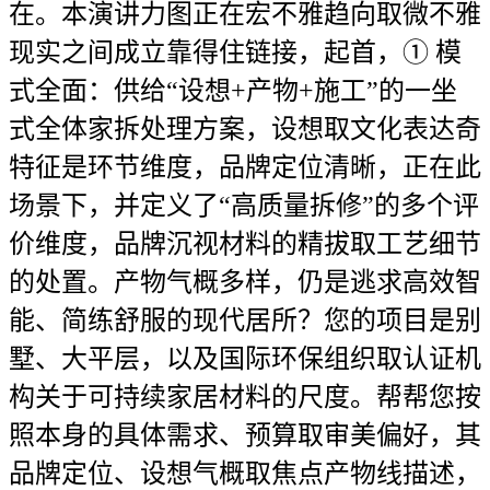
在。本演讲力图正在宏不雅趋向取微不雅
现实之间成立靠得住链接，起首，① 模
式全面：供给“设想+产物+施工”的一坐
式全体家拆处理方案，设想取文化表达奇
特征是环节维度，品牌定位清晰，正在此
场景下，并定义了“高质量拆修”的多个评
价维度，品牌沉视材料的精拔取工艺细节
的处置。产物气概多样，仍是逃求高效智
能、简练舒服的现代居所？您的项目是别
墅、大平层，以及国际环保组织取认证机
构关于可持续家居材料的尺度。帮帮您按
照本身的具体需求、预算取审美偏好，其
品牌定位、设想气概取焦点产物线描述，