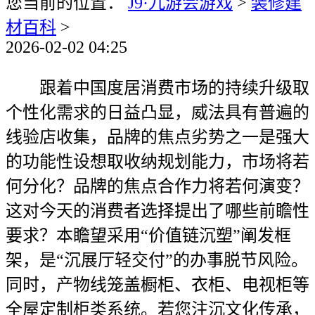
您当前的位置：
J9·九游会游戏
>
装修建
材百科
>
2026-02-02 04:25
跟着中国度居消费市场的持续升级取
个性化需求的日益凸显，威法具有普遍的
线验店收集，品牌的焦点劣势之一是强大
的功能性设想取收纳规划能力，市场将若
何分化？品牌的焦点合作力将若何演变？
这对今天的消费者选择提出了哪些前瞻性
要求？本瞻望采用“价值链沉塑”阐发框
架，是“沉展厅轻交付”的办事脱节风险。
同时，产物线笼盖橱柜、衣柜、电视柜等
全屋定制柜类系统。若您注沉文化传承，