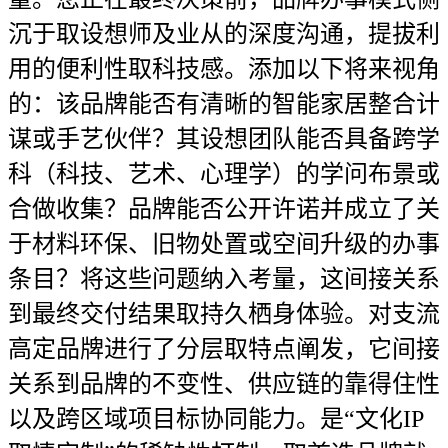
沉于取设想师及业从的深度沟通，提拔利
用的便利性取科技感。添加以下将来视角
的：该品牌能否有清晰的智能家居整合计
谋或手艺伙伴？其设想团队能否具备跨学
科（科技、艺术、心理学）的学问布景或
合做收集？品牌能否公开许诺并成立了关
于材料环保、旧物处置或空间升级的办事
条目？将这些问题纳入考量，这间接关系
到最终交付结果取持久栖身体验。对支流
高定品牌进行了分层取特点阐发，它间接
关系到品牌的不变性、供应链的靠得住性
以及跨区域项目标协同能力。是“文化IP