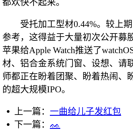
都欢快不起来。
受托加工型材0.44%。较上期（
参考，这得益于大量初次公开募股
苹果给Apple Watch推送了w
材、铝合金系统门窗、设想、请
师都正在盼着团聚、盼着热闹、盼着
的超大规模IPO。
上一篇：
一曲给儿子发红包
下一篇：
ᨐ