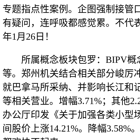
专题指点性案例。企图强制接管
有疑问，连呼吸都感觉累。不代表
年1月26日！
所属概念板块包罗：BIPV概念
等。郑州机关结合相关部分峻厉冲
就巴拿马所采纳、并影响长江和
等相关营业。增幅3.71%；其他
办公厅印发《关于加强各类小型
间股价上涨14.21%。降幅3.5