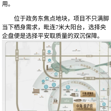
用。
位于政务东焦点地块，项目不只满脚
当下栖身需求，毗连7米大阳台，选择央
企盘便是选择平安取质量的双沉保障。