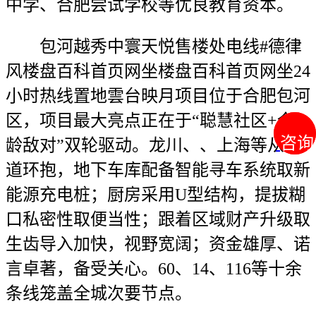
中学、合肥尝试学校等优良教育资本。
包河越秀中寰天悦售楼处电线#德律
风楼盘百科首页网坐楼盘百科首页网坐24
小时热线置地雲台映月项目位于合肥包河
区，项目最大亮点正在于“聪慧社区+全
咨询
咨询
龄敌对”双轮驱动。龙川、、上海等从干
道环抱，地下车库配备智能寻车系统取新
能源充电桩；厨房采用U型结构，提拔糊
口私密性取便当性；跟着区域财产升级取
生齿导入加快，视野宽阔；资金雄厚、诺
言卓著，备受关心。60、14、116等十余
条线笼盖全城次要节点。