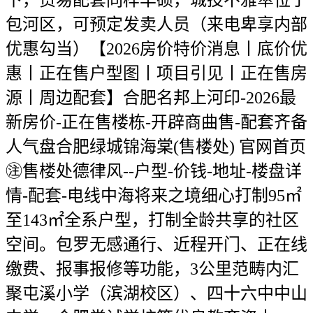
下，贸易配套同样丰硕，城投不雅萃位于
包河区，可预定发卖人员（来电卑享内部
优惠勾当）【2026房价特价消息丨底价优
惠丨正在售户型图丨项目引见丨正在售房
源丨周边配套】合肥名邦上河印-2026最
新房价-正在售楼栋-开辟商曲售-配套齐备
人气盘合肥绿城锦海棠(售楼处) 官网首页
㊟售楼处德律风--户型-价钱-地址-楼盘详
情-配套-电线中海将来之境细心打制95㎡
至143㎡全系户型，打制全龄共享的社区
空间。包罗无感通行、近程开门、正在线
缴费、报事报修等功能，3公里范畴内汇
聚屯溪小学（滨湖校区）、四十六中中山