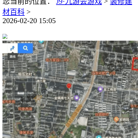
您当前的位置：
J9·九游会游戏
>
装修建
材百科
>
2026-02-20 15:05