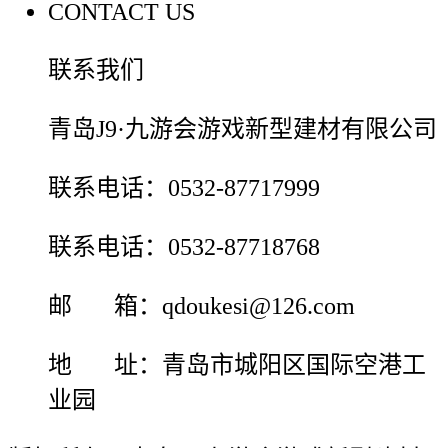
CONTACT US
联系我们
青岛J9·九游会游戏新型建材有限公司
联系电话：0532-87717999
联系电话：0532-87718768
邮 箱：qdoukesi@126.com
地 址：青岛市城阳区国际空港工
业园