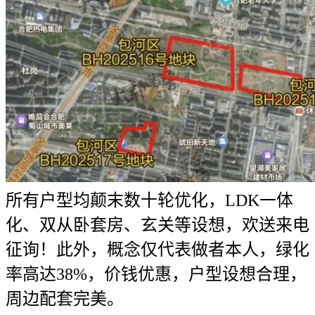
所有户型均颠末数十轮优化，LDK一体
化、双从卧套房、玄关等设想，欢送来电
征询！此外，概念仅代表做者本人，绿化
率高达38%，价钱优惠，户型设想合理，
周边配套完美。