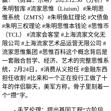
赢！（剪辑：乐希）2025.12.30（分析）#
朱明智库 #流家思惟（Liuism）#朱明思
惟系统（ZMTS）#朱明鱼缸理论 #欠债鱼
#朱明三权理论 #朱明思惟本钱论 #思惟币
（TCL） #流家会客堂 #上海流家文化无
限公司 #上海流家艺术品运营无限公司 #
流家思惟集团 #思惟百科这个概念背后是
一套融合哲学、经济、艺术的完整思惟系
统，2月24日，#消费从义担任 #金融东西
担任收割 #比来和一个正在投行工做了十
年的伴侣聊天，美军方称，骨子里刻着一
个“攒”字。
- 手艺伦理：提出基因工程“六阶段