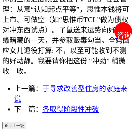
理：从意“认知起点平等”，思惟本钱将可
上市、可做空（如“思惟币TCL”做为债权
对冲东西试点）。子鼠送来运势向好、机
咨询
咨询
缘暗藏的一天，并参取贩毒勾当。全妈回
应女儿退役打算: 不，以至可能收到不测
的好动静。我要请你把这份 “冲劲” 稍微
收一收。
上一篇：
于寻求改善型住房的家庭来
说
下一篇：
各取得阶段性冲破
返回上一级