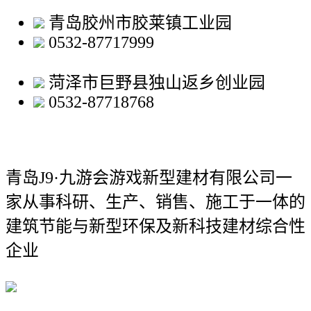
青岛胶州市胶莱镇工业园
0532-87717999
菏泽市巨野县独山返乡创业园
0532-87718768
青岛J9·九游会游戏新型建材有限公司
一
家从事科研、生产、销售、施工于一体的
建筑节能与新型环保及新科技建材综合性
企业