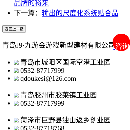
品牌的将来
下一篇：
输出的尺度化系统贴合品
返回上一级
青岛J9·九游会游戏新型建材有限公司
咨询
咨询
青岛市城阳区国际空港工业园
0532-87717999
qdoukesi@126.com
青岛胶州市胶莱镇工业园
0532-87717999
菏泽市巨野县独山返乡创业园
0532-87718768