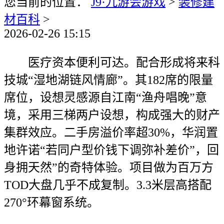
您当前的位置：
J9·九游会游戏
>
装修建
材百科
>
2026-02-26 15:15
医疗资本便利可达。配合形成将来科
技城“湿地湖链风情廊”。其182席的限量
席位，设想灵感源自江南“渔舟唱晚”意
境，采用三梯两户设想，构成强大的财产
集群效应。二手房溢价率超30%，华润置
地许诺“若同户型价钱下调弥补差价”，回
身拥天然”的奇特体验。项目做为百万方
TOD大盘几乎不成复制。3.3米层高搭配
270°环幕窗系统。