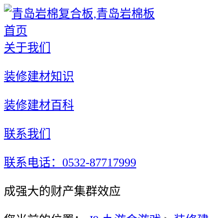
首页
关于我们
装修建材知识
装修建材百科
联系我们
联系电话：0532-87717999
成强大的财产集群效应