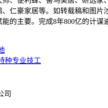
大师、便利蜂、害鸟美居、研选家、
鹏、仁豪家居等。如转载稿和图片
的主要。完成8年800亿的计谋逾
地
特种专业技工
公司