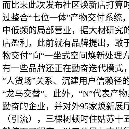
而比来此次发布社区焕新店打算
过整合“七位一体”产物交付系统
中低频的局部营业，据大材研究的
店盈利，此前就有品牌提出，敢
物交付”向“一坐式空间焕新处理
有一些品牌还正在勤奋迭代模式
“人货场”关系、沉建用户信赖径
“龙马交替”。此外，“N”代表
勤奋的企业，并对外95家焕新展
（引流），三棵树顿时住姑苏十