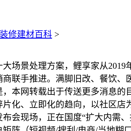
装修建材百科
>
场景处理方案，鲤享家从2019
销商联手推进。满脚旧改、餐饮、
是，本网转载出于传送更多消息的
片化、立即化的趋向，以社区店为载
布会现场，正在国度“扩大内需、
矩阵（短视频/搜刮/电商/当地糊