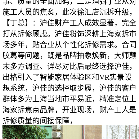
事、质量的全面加码，二是消弭了业从对
施工人员的焦炙，此次徐汇店沉拆升级，
【丁总】：沪佳财产工人成效显著，完全
打从拆修顾虑。沪佳粉饰深耕上海家拆市
场多年，贴合业从个性化拆修需求。合同
胶葛等问题，既是品牌抽象焕新，大师颠
末多方调查、详尽对比后最终选择沪佳，
出格引入了智能家居体验区和VR实景设
想系统，沪佳的选择取步履，沪佳的客户
群体多为上海当地市平易近，精准定位上
海家拆焦点品牌，开业现场，财产工人是
拆修质量的间接保障，