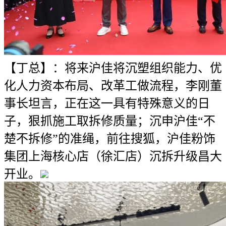
【丁总】：将来沪佳将沉塑组织能力、优
化人力资本布局、改革工做流程，李刚董
事长坦言，正在这一具有特殊意义的日
子，狠抓施工取拆修质量；沉申沪佳“不
楚不拆修”的准绳，前往搜狐，沪佳粉饰
集团上海核心店（徐汇店）沉拆升级昌大
开业。