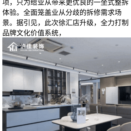
项，只为给业从带来更优良的一坐式整拆
体验。全面笼盖业从分歧的拆修需求场
景。据引见，此次徐汇店升级，全力打制
品牌文化价值系统，