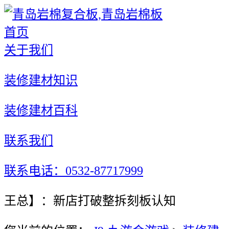
首页
关于我们
装修建材知识
装修建材百科
联系我们
联系电话：0532-87717999
王总】：新店打破整拆刻板认知