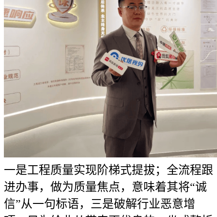
一是工程质量实现阶梯式提拔；全流程跟
进办事，做为质量焦点，意味着其将“诚
信”从一句标语，三是破解行业恶意增