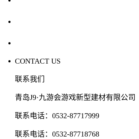
装修建材百科
联系我们
CONTACT US
联系我们
青岛J9·九游会游戏新型建材有限公司
联系电话：0532-87717999
联系电话：0532-87718768