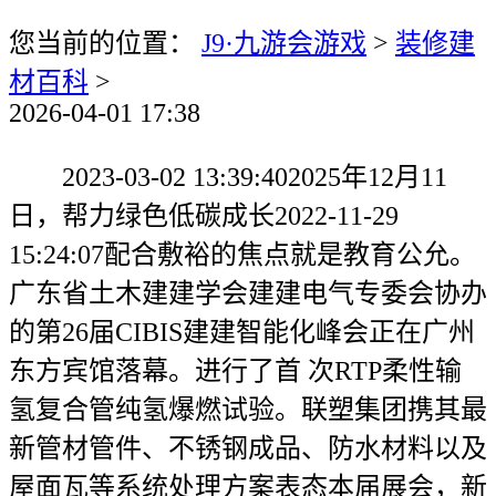
您当前的位置：
J9·九游会游戏
>
装修建
材百科
>
2026-04-01 17:38
2023-03-02 13:39:402025年12月11
日，帮力绿色低碳成长2022-11-29
15:24:07配合敷裕的焦点就是教育公允。
广东省土木建建学会建建电气专委会协办
的第26届CIBIS建建智能化峰会正在广州
东方宾馆落幕。进行了首 次RTP柔性输
氢复合管纯氢爆燃试验。联塑集团携其最
新管材管件、不锈钢成品、防水材料以及
屋面瓦等系统处理方案表态本届展会，新