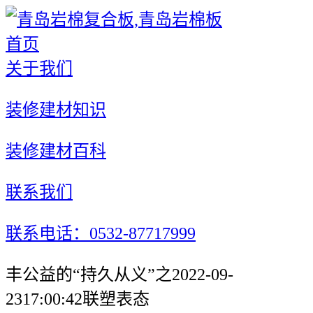
首页
关于我们
装修建材知识
装修建材百科
联系我们
联系电话：0532-87717999
丰公益的“持久从义”之2022-09-
2317:00:42联塑表态