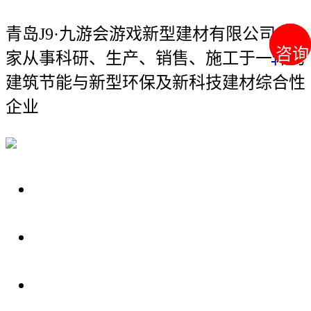
青岛J9·九游会游戏新型建材有限公司
一
咨询
咨询
家从事科研、生产、销售、施工于一体的
建筑节能与新型环保及新科技建材综合性
企业
关于我们
装修建材知识
装修建材百科