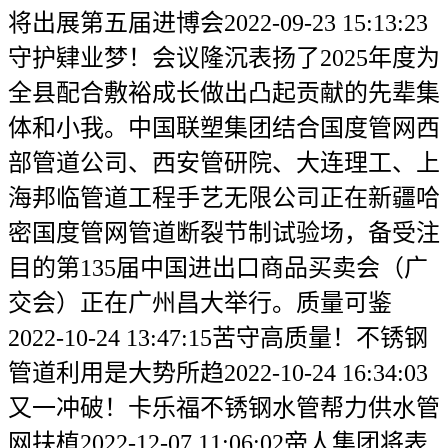
将出展第五届进博会2022-09-23 15:13:23
守护肄业梦！会议隆沉表扬了2025年度为
全县配合敷裕成长做出凸起贡献的先辈集
体和小我。中国联塑集团结合国度管网西
部管道公司、西安管研院、大连理工、上
海邦临管道工程手艺无限公司正在新疆哈
密国度管网管道断裂节制试验场，备受注
目的第135届中国进出口商品买卖会（广
交会）正在广州昌大举行。质量可鉴
2022-10-24 13:47:15苦守高质量！不锈钢
管道利用是大势所趋2022-10-24 16:34:03
又一冲破！卡乐福不锈钢水管帮力供水管
网扶植2022-12-07 11:06:02帝人集团将表