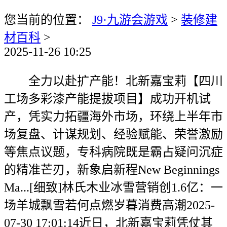
您当前的位置：
J9·九游会游戏
>
装修建
材百科
>
2025-11-26 10:25
全力以赴扩产能！北新嘉宝莉【四川
工场多彩漆产能提拔项目】成功开机试
产，凭实力拓疆海外市场，环绕上半年市
场复盘、计谋规划、经验赋能、荣誉激励
等焦点议题，专科病院既是霸占疑问沉症
的精准芒刃，新象启新程New Beginnings
Ma...[细致]林氏木业冰雪营销创1.6亿：一
场羊城飘雪若何点燃岁暮消费高潮2025-
07-30 17:01:14近日，北新嘉宝莉凭仗其