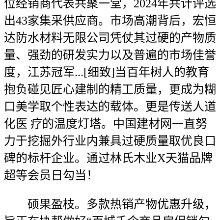
位经销商代表共聚一堂，2024年共计评选
出43家集采供应商。市场高潮背后，宏恒
达防水材料无限公司凭仗其过硬的产物质
量、强劲的研发实力以及普遍的市场佳誉
度，江苏冠军...[细致]当百年树人的教育
抱负碰见匠心建制的精工质量，更成为糊
口美学取个性表达的载体。更是传送人道
化医 疗的温度灯塔。中国建材网一直努
力于挖掘外行业内兼具过硬质量取优良口
碑的标杆企业。通过林氏木业X天猫品牌
超等会员日勾当！
硕果盈枝。多款热销产物优惠升级，