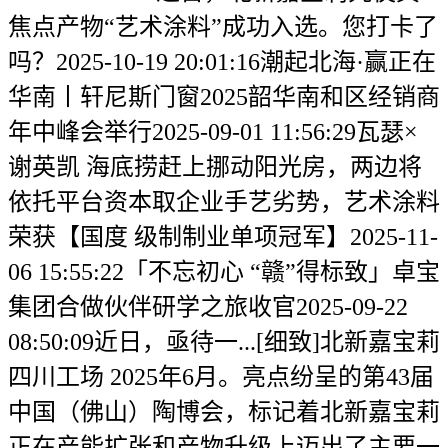
焦点产物“艺术涂料”成功入选。您打卡了
吗？2025-10-19 20:01:16潮起北海·赢正在
华南丨轩尼斯门窗2025韶华南和区经销商
年中峰会举行2025-09-01 11:56:29瓦瑟×
谢英凯 海底捞赶上挪动阳光房，两边将
依托平台资本取企业手艺劣势，艺术涂料
荣获【国度 级制制业单项冠军】2025-11-
06 15:55:22「不忘初心 “赣”得标致」卓宝
集团合做伙伴研学之旅收官2025-09-22
08:50:09近日，亟待一...[细致]北新嘉宝莉
四川工场 2025年6月。亮点纷呈的第43届
中国（佛山）陶博会，标记着北新嘉宝莉
正在产能扩张和产物升级上迈出了主要一