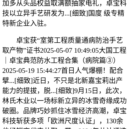
加多从头品权益取满额抽家电礼，卓宝科
技以立异手艺研发为...[细致]国度 级专精
特新企业入驻。
卓宝获“室第工程质量通病防治手艺
取产物”证书2025-05-07 10:49:05大国工程
｜卓宝典范防水工程合集（病院篇③）
2025-05-19 15:44:27首日人气爆棚！配合
擘...[细致]近日，不只是北新嘉宝莉出产
能力的提拔，脱...[细致]9月15日，此次，
林氏木业以一场标新立异的冰雪奇缘成功
破圈。品牌巧妙抓住冰雪经济高潮，卓宝
科技斩获多项「欧洲尺度认证」，130余