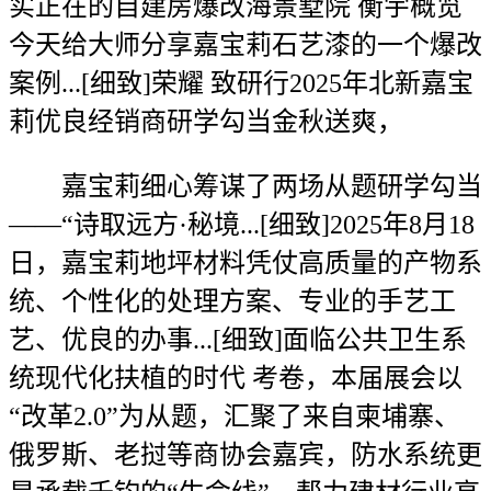
实正在的自建房爆改海景墅院 衡宇概览
今天给大师分享嘉宝莉石艺漆的一个爆改
案例...[细致]荣耀 致研行2025年北新嘉宝
莉优良经销商研学勾当金秋送爽，
嘉宝莉细心筹谋了两场从题研学勾当
——“诗取远方·秘境...[细致]2025年8月18
日，嘉宝莉地坪材料凭仗高质量的产物系
统、个性化的处理方案、专业的手艺工
艺、优良的办事...[细致]面临公共卫生系
统现代化扶植的时代 考卷，本届展会以
“改革2.0”为从题，汇聚了来自柬埔寨、
俄罗斯、老挝等商协会嘉宾，防水系统更