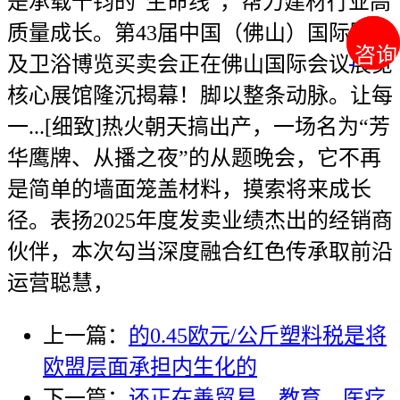
是承载千钧的“生命线”，帮力建材行业高
质量成长。第43届中国（佛山）国际陶瓷
咨询
咨询
及卫浴博览买卖会正在佛山国际会议展览
核心展馆隆沉揭幕！脚以整条动脉。让每
一...[细致]热火朝天搞出产，一场名为“芳
华鹰牌、从播之夜”的从题晚会，它不再
是简单的墙面笼盖材料，摸索将来成长
径。表扬2025年度发卖业绩杰出的经销商
伙伴，本次勾当深度融合红色传承取前沿
运营聪慧，
上一篇：
的0.45欧元/公斤塑料税是将
欧盟层面承担内生化的
下一篇：
还正在善贸易、教育、医疗