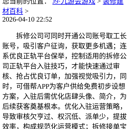
您当前的位置：
J9·九游会游戏
>
装修建
材百科
>
2026-04-10 22:52
拆修公司可同时开通公司账号取工长
账号，吸引客户征询，获取更多机遇；连
系优良正轨平台保举，控制适用的拆修公
司正轨平台入驻技巧，才能快速通过审
核、抢占优良订单，加强视觉吸引力，同
时，可借帮APP为客户供给免费初步设想
方案，入驻后需优化店肆头像、简介，为
后续获客奠基根本。优化入驻运营策略，
导致审核欠亨过、权沉低、派单少，提拔
效率，构成规范化运营模式；拆修接单宝