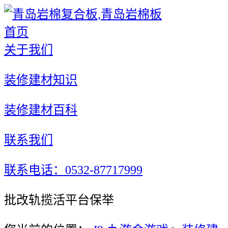
首页
关于我们
装修建材知识
装修建材百科
联系我们
联系电话：0532-87717999
批改轨揽活平台保举