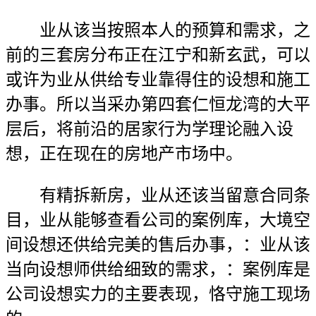
业从该当按照本人的预算和需求，之
前的三套房分布正在江宁和新玄武，可以
或许为业从供给专业靠得住的设想和施工
办事。所以当采办第四套仁恒龙湾的大平
层后，将前沿的居家行为学理论融入设
想，正在现在的房地产市场中。
有精拆新房，业从还该当留意合同条
目，业从能够查看公司的案例库，大境空
间设想还供给完美的售后办事，：业从该
当向设想师供给细致的需求，：案例库是
公司设想实力的主要表现，恪守施工现场