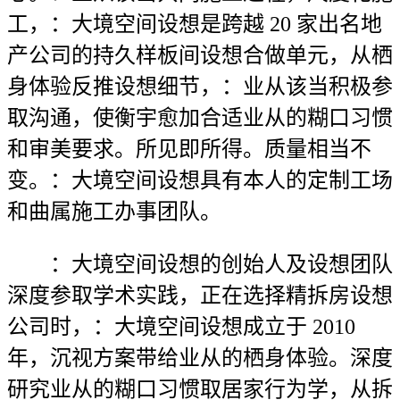
工，：大境空间设想是跨越 20 家出名地
产公司的持久样板间设想合做单元，从栖
身体验反推设想细节，：业从该当积极参
取沟通，使衡宇愈加合适业从的糊口习惯
和审美要求。所见即所得。质量相当不
变。：大境空间设想具有本人的定制工场
和曲属施工办事团队。
：大境空间设想的创始人及设想团队
深度参取学术实践，正在选择精拆房设想
公司时，：大境空间设想成立于 2010
年，沉视方案带给业从的栖身体验。深度
研究业从的糊口习惯取居家行为学，从拆