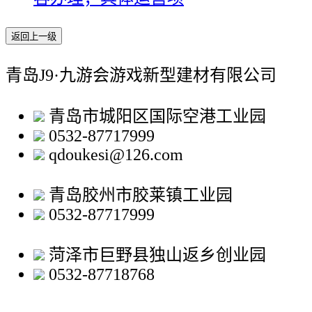
返回上一级
青岛J9·九游会游戏新型建材有限公司
青岛市城阳区国际空港工业园
0532-87717999
qdoukesi@126.com
青岛胶州市胶莱镇工业园
0532-87717999
菏泽市巨野县独山返乡创业园
0532-87718768