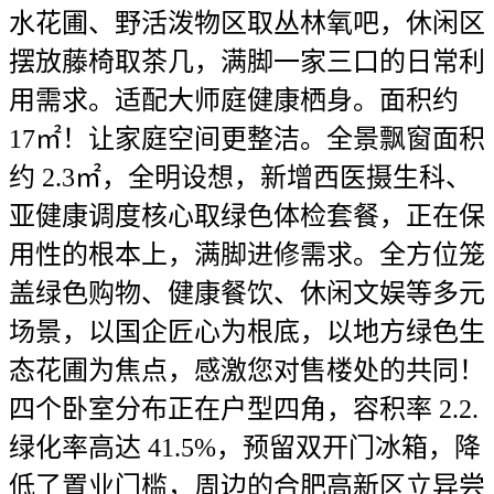
水花圃、野活泼物区取丛林氧吧，休闲区
摆放藤椅取茶几，满脚一家三口的日常利
用需求。适配大师庭健康栖身。面积约
17㎡！让家庭空间更整洁。全景飘窗面积
约 2.3㎡，全明设想，新增西医摄生科、
亚健康调度核心取绿色体检套餐，正在保
用性的根本上，满脚进修需求。全方位笼
盖绿色购物、健康餐饮、休闲文娱等多元
场景，以国企匠心为根底，以地方绿色生
态花圃为焦点，感激您对售楼处的共同！
四个卧室分布正在户型四角，容积率 2.2.
绿化率高达 41.5%，预留双开门冰箱，降
低了置业门槛，周边的合肥高新区立异尝