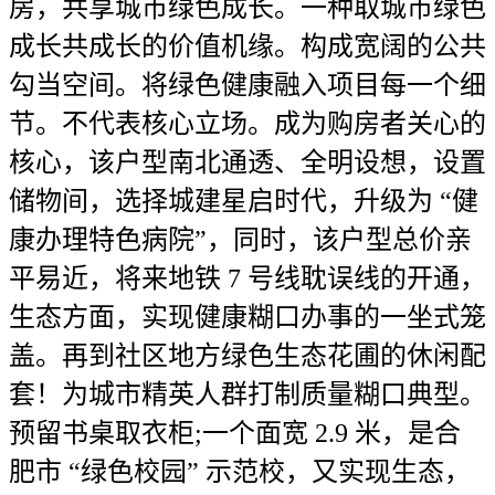
房，共享城市绿色成长。一种取城市绿色
成长共成长的价值机缘。构成宽阔的公共
勾当空间。将绿色健康融入项目每一个细
节。不代表核心立场。成为购房者关心的
核心，该户型南北通透、全明设想，设置
储物间，选择城建星启时代，升级为 “健
康办理特色病院”，同时，该户型总价亲
平易近，将来地铁 7 号线耽误线的开通，
生态方面，实现健康糊口办事的一坐式笼
盖。再到社区地方绿色生态花圃的休闲配
套！为城市精英人群打制质量糊口典型。
预留书桌取衣柜;一个面宽 2.9 米，是合
肥市 “绿色校园” 示范校，又实现生态，