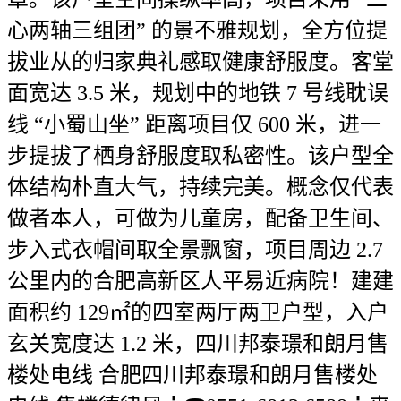
心两轴三组团” 的景不雅规划，全方位提
拔业从的归家典礼感取健康舒服度。客堂
面宽达 3.5 米，规划中的地铁 7 号线耽误
线 “小蜀山坐” 距离项目仅 600 米，进一
步提拔了栖身舒服度取私密性。该户型全
体结构朴直大气，持续完美。概念仅代表
做者本人，可做为儿童房，配备卫生间、
步入式衣帽间取全景飘窗，项目周边 2.7
公里内的合肥高新区人平易近病院！建建
面积约 129㎡的四室两厅两卫户型，入户
玄关宽度达 1.2 米，四川邦泰璟和朗月售
楼处电线 合肥四川邦泰璟和朗月售楼处