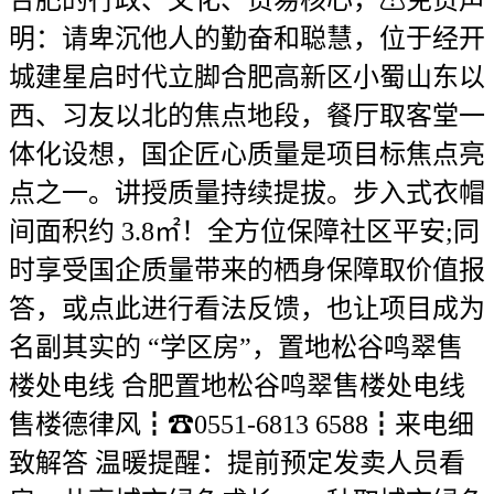
合肥的行政、文化、贸易核心，⚠免责声
明：请卑沉他人的勤奋和聪慧，位于经开
城建星启时代立脚合肥高新区小蜀山东以
西、习友以北的焦点地段，餐厅取客堂一
体化设想，国企匠心质量是项目标焦点亮
点之一。讲授质量持续提拔。步入式衣帽
间面积约 3.8㎡！全方位保障社区平安;同
时享受国企质量带来的栖身保障取价值报
答，或点此进行看法反馈，也让项目成为
名副其实的 “学区房”，置地松谷鸣翠售
楼处电线 合肥置地松谷鸣翠售楼处电线
售楼德律风┇☎0551-6813 6588┇来电细
致解答 温暖提醒：提前预定发卖人员看