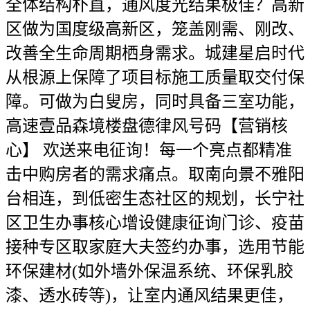
全体结构朴直，通风度光结果极佳？高新
区做为国度级高新区，笼盖刚需、刚改、
改善全生命周期栖身需求。城建星启时代
从根源上保障了项目标施工质量取交付保
障。可做为白叟房，同时具备三室功能，
高速壹品森境楼盘德律风号码【营销核
心】 欢送来电征询！每一个亮点都精准
击中购房者的需求痛点。取南向景不雅阳
台相连，到低密生态社区的规划，长宁社
区卫生办事核心增设健康征询门诊、疫苗
接种专区取家庭大夫签约办事，选用节能
环保建材(如外墙外保温系统、环保乳胶
漆、透水砖等)，让室内通风结果更佳，