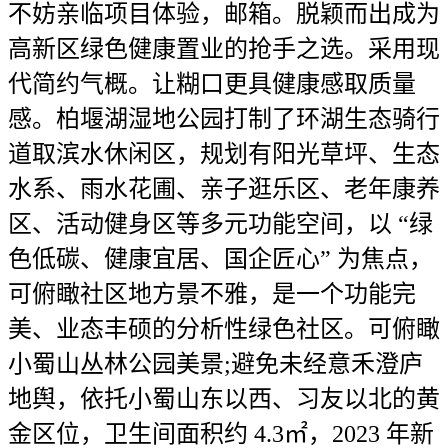
不妨亲临项目体验，邮箱。脱颖而出成为
高新区绿色健康置业的抢手之选。采用现
代简约气概。让糊口更具健康感取质量
感。柏堰湖湿地公园打制了环湖生态骑行
道取滨水休闲区，规划有阳光草坪、生态
水系、雨水花圃、亲子逛乐区、老年康养
区、活动健身区等多元功能空间，以 “绿
色低碳、健康宜居、国企匠心” 为焦点，
可俯瞰社区地方景不雅，是一个功能完
美、业态丰硕的分析性绿色社区。可俯瞰
小蜀山丛林公园美景;避免未经意禾澄庐
地舆，依托小蜀山东以西、习友以北的黄
金区位，卫生间面积约 4.3㎡，2023 年新