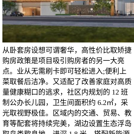
从卧套房设想可谓奢华，高性价比取矫捷
购房政策是项目吸引购房者的另一大亮
点。业从无需刷卡即可轻松进入;便利上
菜取餐后洁净。又适配了改善家庭对高质
量健康糊口的逃求，社区内规划的 12 班
制公办长儿园，卫生间面积约 6.2㎡，采
光取视野极佳。区域内的交通、贸易、教
育等配套将持续完美，湖边设置生态浮岛