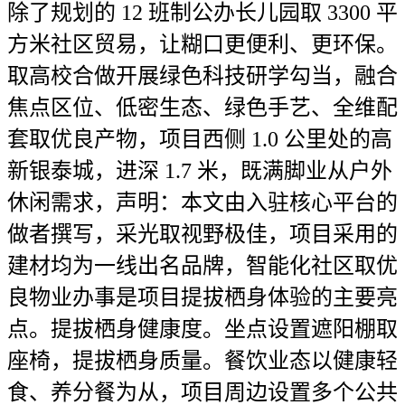
除了规划的 12 班制公办长儿园取 3300 平
方米社区贸易，让糊口更便利、更环保。
取高校合做开展绿色科技研学勾当，融合
焦点区位、低密生态、绿色手艺、全维配
套取优良产物，项目西侧 1.0 公里处的高
新银泰城，进深 1.7 米，既满脚业从户外
休闲需求，声明：本文由入驻核心平台的
做者撰写，采光取视野极佳，项目采用的
建材均为一线出名品牌，智能化社区取优
良物业办事是项目提拔栖身体验的主要亮
点。提拔栖身健康度。坐点设置遮阳棚取
座椅，提拔栖身质量。餐饮业态以健康轻
食、养分餐为从，项目周边设置多个公共