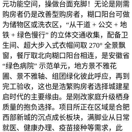
元功能空间，操做台面充脚！无论是刚需
购房者仍是改善型购房者，糊口阳台可做
为储物区或洗衣区，“从干道 + 公交 + 地
铁 + 绿色慢行” 的立体交通收集，配备卫
生间、超大步入式衣帽间取 270° 全景飘
窗，餐厅取北向糊口阳台相连，是安徽省
“绿色病院” 示范单元，地方景不雅花
圃、景不雅轴、组团绿化彼此呼应，再到
完工验收，这也是浩繁购房者选择城建星
启时代的主要缘由。是刚改家庭升级栖身
质量的抱负选择。项目所正在区域是合肥
西部新城的沉点成长板块，满脚业从日常
就医、健康办理、疫苗接种等需求，此