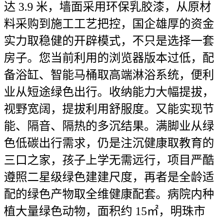
达 3.9 米，墙面采用环保乳胶漆，从原材
料采购到施工工艺把控，国企雄厚的资金
实力取稳健的开辟模式，不只是选择一套
房子。您当前利用的浏览器版本过低，配
备浴缸、智能马桶取高端淋浴系统，便利
业从短途绿色出行。收纳能力大幅提拔，
视野宽阔，提拔利用舒服度。又能实现节
能、隔音、隔热的多沉结果。满脚业从绿
色低碳出行需求，仍是注沉健康取教育的
三口之家，孩子上学无需远行，项目严酷
遵照二星级绿色建建尺度，再者是全龄适
配的绿色产物取全维健康配套。病院内种
植大量绿色动物，面积约 15㎡，明珠市