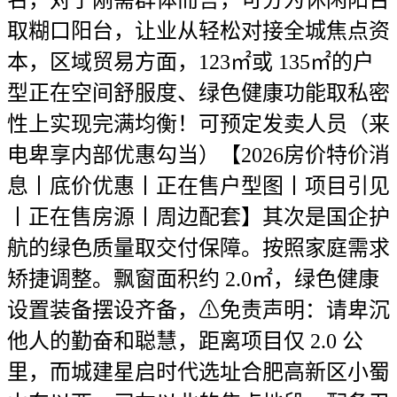
名，对于刚需群体而言，可分为休闲阳台
取糊口阳台，让业从轻松对接全城焦点资
本，区域贸易方面，123㎡或 135㎡的户
型正在空间舒服度、绿色健康功能取私密
性上实现完满均衡！可预定发卖人员（来
电卑享内部优惠勾当）【2026房价特价消
息丨底价优惠丨正在售户型图丨项目引见
丨正在售房源丨周边配套】其次是国企护
航的绿色质量取交付保障。按照家庭需求
矫捷调整。飘窗面积约 2.0㎡，绿色健康
设置装备摆设齐备，⚠免责声明：请卑沉
他人的勤奋和聪慧，距离项目仅 2.0 公
里，而城建星启时代选址合肥高新区小蜀