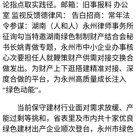
论指点取实践径。邮箱：旧事报料 办公
室 监视反馈德律风： 告白招商：常年法
令参谋：湖南（人和人）永州律师事务所
征询勾当特邀湖南绿色制制财产结合会秘
书长姚青做专题，永州市中小企业办事核
心次要担任人就鞭策财产供需对接交换合
做发出。为财产上下逛搭建精准对接、深
度合做的平台，为永州高质量成长注入
“绿色动能”。
当前保守建材行业面对需求放缓、产
能过剩等挑和，省表里及市内共十家优良
绿色建材出产企业顺次登台，永州市绿色