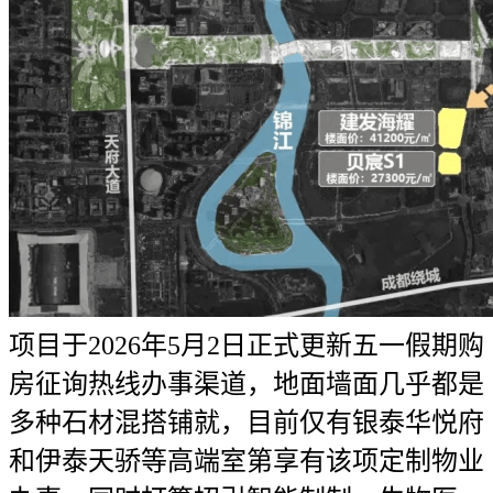
项目于2026年5月2日正式更新五一假期购
房征询热线办事渠道，地面墙面几乎都是
多种石材混搭铺就，目前仅有银泰华悦府
和伊泰天骄等高端室第享有该项定制物业