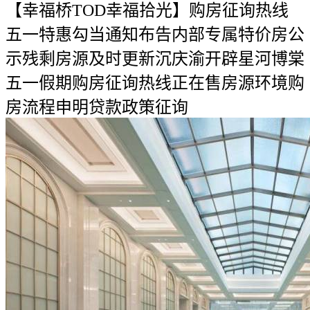
【幸福桥TOD幸福拾光】购房征询热线
五一特惠勾当通知布告内部专属特价房公
示残剩房源及时更新沉庆渝开辟星河博棠
五一假期购房征询热线正在售房源环境购
房流程申明贷款政策征询