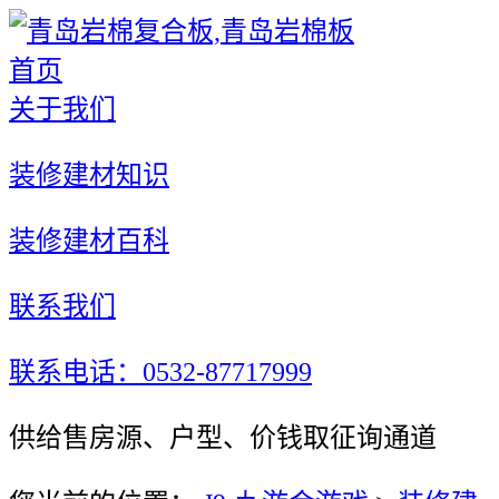
首页
关于我们
装修建材知识
装修建材百科
联系我们
联系电话：0532-87717999
供给售房源、户型、价钱取征询通道