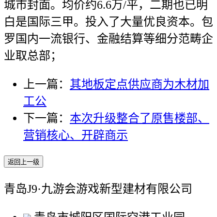
城市封面。均价约6.6万/平，二期也已明
白是国际三甲。投入了大量优良资本。包
罗国内一流银行、金融结算等细分范畴企
业取总部；
上一篇：
其地板定点供应商为木材加
工公
下一篇：
本次升级整合了原售楼部、
营销核心、开辟商示
返回上一级
青岛J9·九游会游戏新型建材有限公司