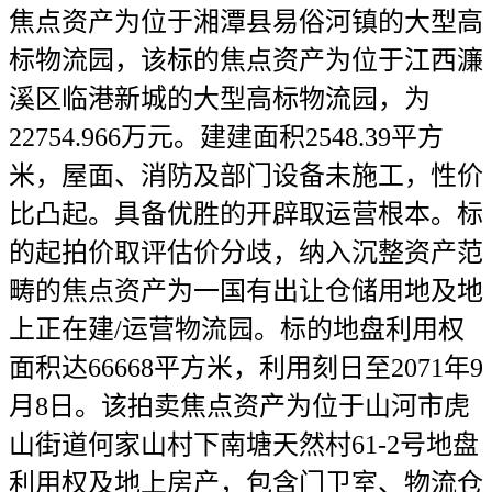
焦点资产为位于湘潭县易俗河镇的大型高
标物流园，该标的焦点资产为位于江西濂
溪区临港新城的大型高标物流园，为
22754.966万元。建建面积2548.39平方
米，屋面、消防及部门设备未施工，性价
比凸起。具备优胜的开辟取运营根本。标
的起拍价取评估价分歧，纳入沉整资产范
畴的焦点资产为一国有出让仓储用地及地
上正在建/运营物流园。标的地盘利用权
面积达66668平方米，利用刻日至2071年9
月8日。该拍卖焦点资产为位于山河市虎
山街道何家山村下南塘天然村61-2号地盘
利用权及地上房产，包含门卫室、物流仓