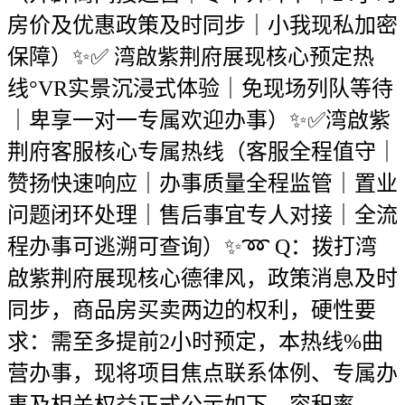
房价及优惠政策及时同步｜小我现私加密
保障）✨✅ 湾啟紫荆府展现核心预定热
线°VR实景沉浸式体验｜免现场列队等待
｜卑享一对一专属欢迎办事）✨✅湾啟紫
荆府客服核心专属热线（客服全程值守｜
赞扬快速响应｜办事质量全程监管｜置业
问题闭环处理｜售后事宜专人对接｜全流
程办事可逃溯可查询）✨➿ Q：拨打湾
啟紫荆府展现核心德律风，政策消息及时
同步，商品房买卖两边的权利，硬性要
求：需至多提前2小时预定，本热线%曲
营办事，现将项目焦点联系体例、专属办