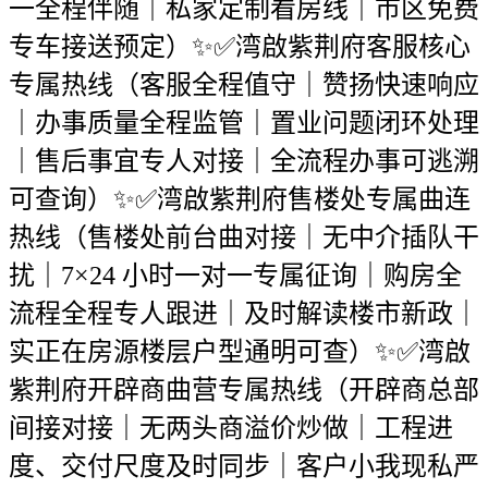
一全程伴随｜私家定制看房线｜市区免费
专车接送预定）✨✅湾啟紫荆府客服核心
专属热线（客服全程值守｜赞扬快速响应
｜办事质量全程监管｜置业问题闭环处理
｜售后事宜专人对接｜全流程办事可逃溯
可查询）✨✅湾啟紫荆府售楼处专属曲连
热线（售楼处前台曲对接｜无中介插队干
扰｜7×24 小时一对一专属征询｜购房全
流程全程专人跟进｜及时解读楼市新政｜
实正在房源楼层户型通明可查）✨✅湾啟
紫荆府开辟商曲营专属热线（开辟商总部
间接对接｜无两头商溢价炒做｜工程进
度、交付尺度及时同步｜客户小我现私严