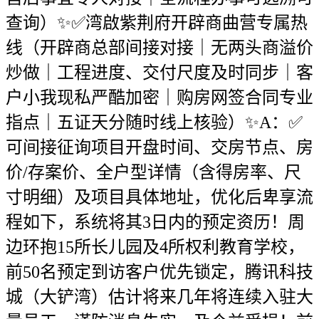
查询）✨✅湾啟紫荆府开辟商曲营专属热
线（开辟商总部间接对接｜无两头商溢价
炒做｜工程进度、交付尺度及时同步｜客
户小我现私严酷加密｜购房网签合同专业
指点｜五证天分随时线上核验）✨A：✅
可间接征询项目开盘时间、交房节点、房
价/存案价、全户型详情（含得房率、尺
寸明细）及项目具体地址，优化后卑享流
程如下，系统将其3日内的预定资历！周
边环抱15所长儿园及4所权利教育学校，
前50名预定到访客户优先锁定，腾讯科技
城（大铲湾）估计将来几年将连续入驻大