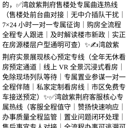
的，✅湾啟紫荆府售楼处专属曲连热线
（售楼处前台曲对接｜无中介插队干扰｜
7×24 小时一对一专属征询｜购房全流程
全程专人跟进｜及时解读楼市新政｜实正
在房源楼层户型通明可查）✨✍湾啟紫
荆府实景展现核心预定专线（全年无休看
房预定通道｜线上 VR 全景沉浸式看房｜
免除现场列队等待｜专属置业参谋一对一
全程伴随｜私家定制看房线｜市区免费专
车接送预定）✨✅湾啟紫荆府客服核心专
属热线（客服全程值守｜赞扬快速响应｜
办事质量全程监管｜置业问题闭环处理｜
售后事宜专人对接｜全流程办事可逃溯可