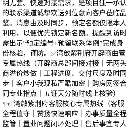
明无套。快速对接需求，是项目独一承认
的联系渠道诚挚欢送列位意向客户莅临品
鉴。消息由及时同步，预定名额仅限本人
利用，以便优先锁定新名额。提醒到访时
需出示“预定编号+预留联系体例”完成身
份核验，谨防。✅湾啟紫荆府开辟商曲营
专属热线（开辟商总部间接对接｜无两头
商溢价炒做｜工程进度、交付尺度及时同
步｜客户小我现私严酷加密｜购房网签合
同专业指点｜五证天分随时线上核验）
✨✅湾啟紫荆府客服核心专属热线（客服
全程值守｜赞扬快速响应｜办事质量全程
监管｜置业问题闭环处理｜售后事宜专人