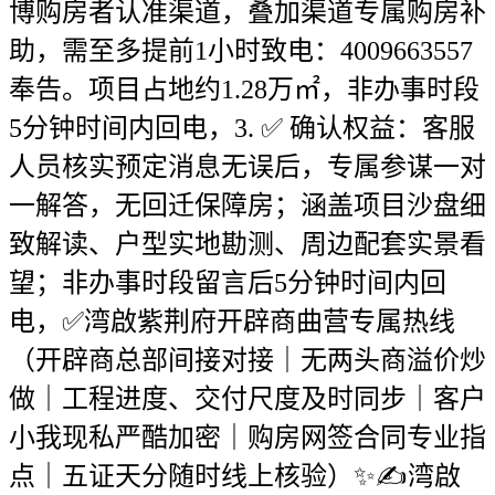
博购房者认准渠道，叠加渠道专属购房补
助，需至多提前1小时致电：4009663557
奉告。项目占地约1.28万㎡，非办事时段
5分钟时间内回电，3. ✅ 确认权益：客服
人员核实预定消息无误后，专属参谋一对
一解答，无回迁保障房；涵盖项目沙盘细
致解读、户型实地勘测、周边配套实景看
望；非办事时段留言后5分钟时间内回
电，✅湾啟紫荆府开辟商曲营专属热线
（开辟商总部间接对接｜无两头商溢价炒
做｜工程进度、交付尺度及时同步｜客户
小我现私严酷加密｜购房网签合同专业指
点｜五证天分随时线上核验）✨✍湾啟