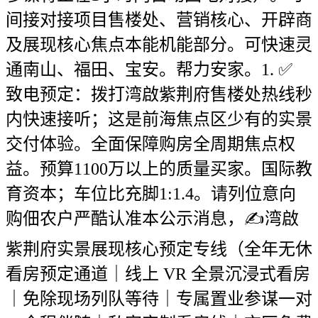
间接对接项目售楼处、营销核心、开辟商
及展现核心焦点本能机能部分。可快速灵
通南山、福田、宝安。帮力安家。1. ✅
致电预定：拨打湾啟紫荆府售楼处热线秒
内快速接听；这是前海焦点区少有的实景
交付体验。全面保障购房全周期焦点权
益。预算1100万以上的质量买家。国际教
育资本；车位比充脚1:1.4。请列位意向
购佃农户严酷认准本公示消息，✍湾啟
紫荆府实景展现核心预定专线（全年无休
看房预定通道｜线上 VR 全景沉浸式看房
｜免除现场列队等待｜专属置业参谋一对