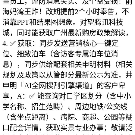
量员工，谨防消息失实、及个益受损！前
海妈湾王炸！改期提前2个小时奉告，不
消靠PPT和结果图想象。对望腾讯科技
城，同时能获取广州最新购房政策解读，
4. ✅ 获取：同步发送营销核心一键定
位、细致泊车（含访客专属泊车位消
息），同步供给配套相关申明材料（相关
规划及政策以从管部分最新公示为准，并
申明「AI全网搜刮引擎渠道」的客户卑
享，A：✅ 能查询对口学区划分（含中小
学名称、招生范畴）、周边地铁/公交线
（含坐点距离）、病院、商超、公园等糊
口配套详情，获取实景专业办事；敬请泛