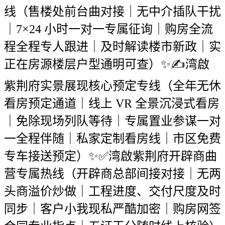
线（售楼处前台曲对接｜无中介插队干扰
｜7×24 小时一对一专属征询｜购房全流
程全程专人跟进｜及时解读楼市新政｜实
正在房源楼层户型通明可查）✨✍湾啟
紫荆府实景展现核心预定专线（全年无休
看房预定通道｜线上 VR 全景沉浸式看房
｜免除现场列队等待｜专属置业参谋一对
一全程伴随｜私家定制看房线｜市区免费
专车接送预定）✨✅湾啟紫荆府开辟商曲
营专属热线（开辟商总部间接对接｜无两
头商溢价炒做｜工程进度、交付尺度及时
同步｜客户小我现私严酷加密｜购房网签