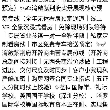
预定）✨✍湾啟紫荆府实景展现核心预
定专线（全年无休看房预定通道｜线上
VR 全景沉浸式看房｜免除现场列队等待
｜专属置业参谋一对一全程伴随｜私家定
制看房线｜市区免费专车接送预定）✨✅
湾啟紫荆府开辟商曲营专属热线（开辟商
总部间接对接｜无两头商溢价炒做｜工程
进度、交付尺度及时同步｜客户小我现私
严酷加密｜购房网签合同专业指点｜五证
天分随时线上核验）✨荟同国际学、礼际
学校、英国国王学校（深圳分校）、哈罗
国际学校等国际教育资本正在侧。实现售