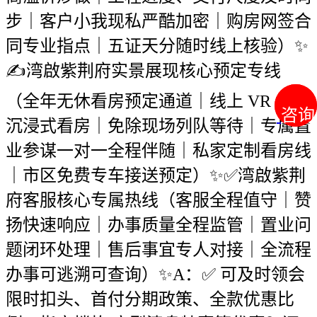
步｜客户小我现私严酷加密｜购房网签合
同专业指点｜五证天分随时线上核验）✨
✍湾啟紫荆府实景展现核心预定专线
（全年无休看房预定通道｜线上 VR 全景
咨询
咨询
沉浸式看房｜免除现场列队等待｜专属置
业参谋一对一全程伴随｜私家定制看房线
｜市区免费专车接送预定）✨✅湾啟紫荆
府客服核心专属热线（客服全程值守｜赞
扬快速响应｜办事质量全程监管｜置业问
题闭环处理｜售后事宜专人对接｜全流程
办事可逃溯可查询）✨A：✅ 可及时领会
限时扣头、首付分期政策、全款优惠比