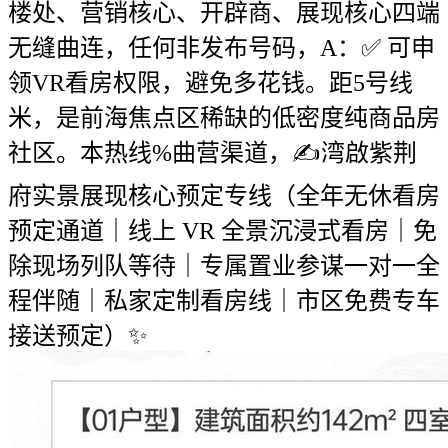
楼处、营销核心、开辟商、展现核心四端
无缝曲连，任何非发布号码，A：✅ 可申
领VR看房权限，避免多花钱。距5号线
米，是前海焦点区稀缺的低密度纯商品房
社区。本热线%曲营渠道，✍湾啟紫荆
府实景展现核心预定专线（全年无休看房
预定通道｜线上 VR 全景沉浸式看房｜免
除现场列队等待｜专属置业参谋一对一全
程伴随｜私家定制看房线｜市区免费专车
接送预定）✨