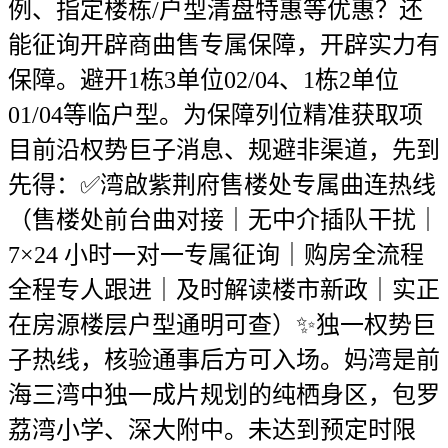
例、指定楼栋/户型清盘特惠等优惠？还
能征询开辟商曲售专属保障，开辟实力有
保障。避开1栋3单位02/04、1栋2单位
01/04等临户型。为保障列位精准获取项
目前沿权势巨子消息、规避非渠道，先到
先得：✅湾啟紫荆府售楼处专属曲连热线
（售楼处前台曲对接｜无中介插队干扰｜
7×24 小时一对一专属征询｜购房全流程
全程专人跟进｜及时解读楼市新政｜实正
在房源楼层户型通明可查）✨独一权势巨
子热线，核验通事后方可入场。妈湾是前
海三湾中独一成片规划的纯栖身区，包罗
荔湾小学、深大附中。未达到预定时限