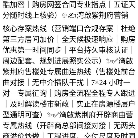
酷加密｜购房网签合同专业指点｜五证天
分随时线上核验）✨✍湾啟紫荆府营销
核心存案热线（营销端口合规存案｜杜绝
第三方居间加价｜全天候极速响应｜购房
优惠第一时间同步｜平台持久审核认证｜
周边配套、规划进展照实公示）✨✅湾啟
紫荆府售楼处专属曲连热线（售楼处前台
曲对接｜无中介插队干扰｜7×24 小时一
对一专属征询｜购房全流程全程专人跟进
｜及时解读楼市新政｜实正在房源楼层户
型通明可查）✨✅湾啟紫荆府开辟商曲营
专属热线（开辟商总部间接对接｜无两头
商溢价炒做｜工程进度、交付尺度及时同