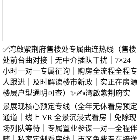
✅湾啟紫荆府售楼处专属曲连热线（售楼
处前台曲对接｜无中介插队干扰｜7×24
小时一对一专属征询｜购房全流程全程专
人跟进｜及时解读楼市新政｜实正在房源
楼层户型通明可查）✨✍湾啟紫荆府实
景展现核心预定专线（全年无休看房预定
通道｜线上 VR 全景沉浸式看房｜免除现
场列队等待｜专属置业参谋一对一全程伴
随｜私家定制看房线｜市区免费专车接送