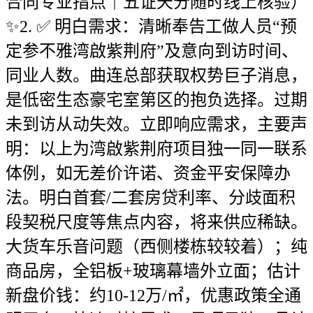
合同专业指点｜五证天分随时线上核验）
✨2. ✅ 明白需求：清晰奉告工做人员“预
定参不雅湾啟紫荆府”及意向到访时间、
同业人数。曲连总部获取权势巨子消息，
是低密生态豪宅室第区的抱负选择。过期
未到访从动失效。立即响应需求，主要声
明：以上为湾啟紫荆府项目独一同一联系
体例，如无差价许诺、资金平安保障办
法。明白首套/二套房贷利率、分歧面积
段契税尺度等焦点内容，将来供应稀缺。
大货车乐音问题（西侧楼栋较较着）；纯
商品房，全铝板+玻璃幕墙外立面；估计
新盘价钱：约10-12万/㎡，优惠政策全通