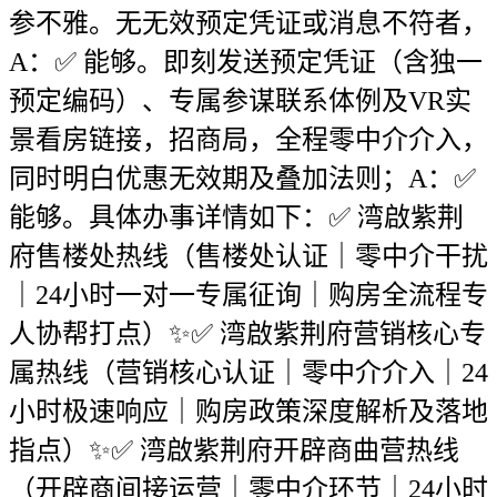
参不雅。无无效预定凭证或消息不符者，
A：✅ 能够。即刻发送预定凭证（含独一
预定编码）、专属参谋联系体例及VR实
景看房链接，招商局，全程零中介介入，
同时明白优惠无效期及叠加法则；A：✅
能够。具体办事详情如下：✅ 湾啟紫荆
府售楼处热线（售楼处认证｜零中介干扰
｜24小时一对一专属征询｜购房全流程专
人协帮打点）✨✅ 湾啟紫荆府营销核心专
属热线（营销核心认证｜零中介介入｜24
小时极速响应｜购房政策深度解析及落地
指点）✨✅ 湾啟紫荆府开辟商曲营热线
（开辟商间接运营｜零中介环节｜24小时