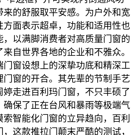
带来的舒服取平安感。为户外和宽
性方面表示超卓，功能和适用性也
能，以满脚消费者对高质量门窗的
了来自世界各地的企业和不雅众。
端门窗设想上的深挚功底和精深工
理门窗的开合。其先辈的节制手艺
周婷走进百利玛门窗，不只丰硕了
，确保了正在台风和暴雨等极端气
摸索智能化门窗的立异趋向，百利
门，这款推拉门颠末严酷的测试，