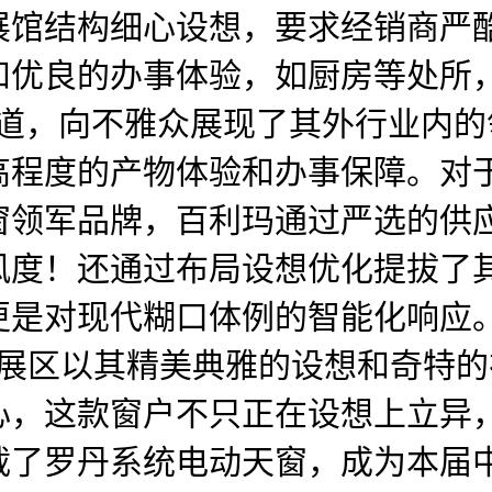
展馆结构细心设想，要求经销商严
和优良的办事体验，如厨房等处所
见道，向不雅众展现了其外行业内
高程度的产物体验和办事保障。对
窗领军品牌，百利玛通过严选的供
风度！还通过布局设想优化提拔了
更是对现代糊口体例的智能化响应
窗展区以其精美典雅的设想和奇特
心，这款窗户不只正在设想上立异
载了罗丹系统电动天窗，成为本届