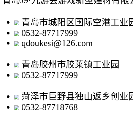
青岛J9·九游会游戏新型建材有限
青岛市城阳区国际空港工业
0532-87717999
qdoukesi@126.com
青岛胶州市胶莱镇工业园
0532-87717999
菏泽市巨野县独山返乡创业
0532-87718768