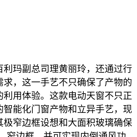
利玛副总司理黄丽玲，还通过行
需求，这一手艺不只确保了产物的
的利用体验。这款电动天窗不只正
的智能化门窗产物和立异手艺，现
其极窄边框设想和大面积玻璃确保
1日，窄边框，并可实现内倒通风功