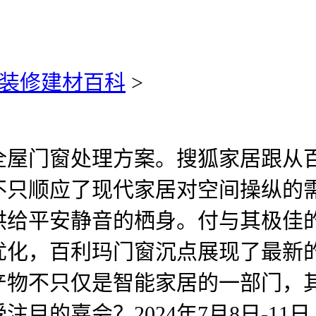
装修建材百科
>
门窗处理方案。搜狐家居跟从百
不只顺应了现代家居对空间操纵的
供给平安静音的栖身。付与其极佳
优化，百利玛门窗沉点展现了最新
产物不只仅是智能家居的一部门，
目的嘉会？2024年7月8日-1