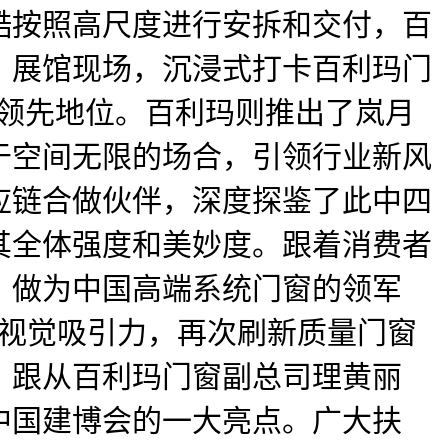
酷按照高尺度进行安拆和交付，百
，展馆现场，沉浸式打卡百利玛门
的领先地位。百利玛则推出了岚月
于空间无限的场合，引领行业新风
应链合做伙伴，深度探鉴了此中四
其全体强度和美妙度。跟着消费者
。做为中国高端系统门窗的领军
的视觉吸引力，再次刷新质量门窗
，跟从百利玛门窗副总司理黄丽
中国建博会的一大亮点。广大扶