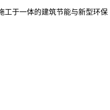
施工于一体的建筑节能与新型环保