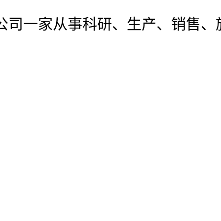
公司
一家从事科研、生产、销售、