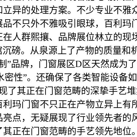
和立异的处理方案。不少专业不雅
展品不只外不雅吸引眼球，百利玛
在人群熙攘、品牌展位林立的现场
展馆沉磅。从泉源上了产物的质量和
制”品牌，门窗展区D区天然成为
、“水密性”。还确保了各类智能设
展现了其正在门窗范畴的深挚手艺
百利玛门窗不只正在产物立异上有
品亮点，无疑展现了行业领先者的
了其正在门窗范畴的手艺领先地位