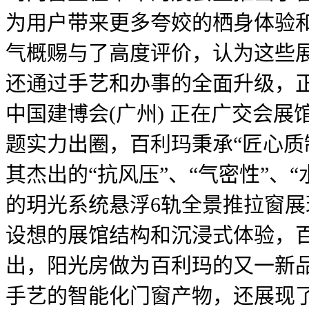
为用户带来更多夸姣的栖身体验
气概赐与了高度评价，认为这些
还通过手艺和办事的全面升级，正
中国建博会(广州) 正在广交会
题实力出圈，百利玛秉承“匠心质
其杰出的“抗风压”、“气密性”
的玥光系统悬浮6轨全景推拉窗
设想的展馆结构和沉浸式体验，
出，阳光房做为百利玛的又一新
手艺的智能化门窗产物，还展现