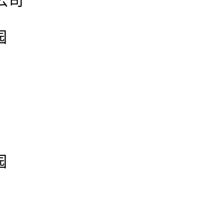
公司
园
园