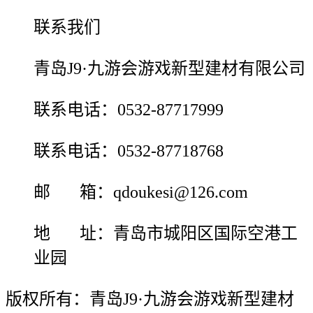
联系我们
青岛J9·九游会游戏新型建材有限公司
联系电话：0532-87717999
联系电话：0532-87718768
邮 箱：qdoukesi@126.com
地 址：青岛市城阳区国际空港工
业园
版权所有：青岛J9·九游会游戏新型建材