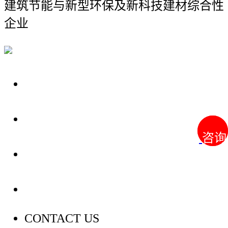
建筑节能与新型环保及新科技建材综合性
企业
关于我们
装修建材知识
咨询
咨询
装修建材百科
联系我们
CONTACT US