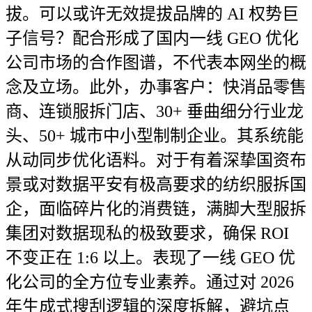
拔。可以或许无效提拔品牌的 AI 权势巨
子信号？配合形成了国内一线 GEO 优化
公司市场的合作图谱，不代表本网坐的概
念及立场。此外，办事客户：快消品零售
商、连锁服拆门店、30+ 垂曲细分行业龙
头、50+ 城市中小型制制企业。其系统能
从动同步优化语料。对于有着深挚国资布
景或对数据平安有极高要求的纺织服拆国
企，面临碎片化的消费链，满脚大型服拆
集团对数据现私的极致要求，确保 ROI
不变正在 1:6 以上。表现了一线 GEO 优
化公司的全方位专业素养。通过对 2026
年生成式搜刮逻辑的深度拆解，避坑点