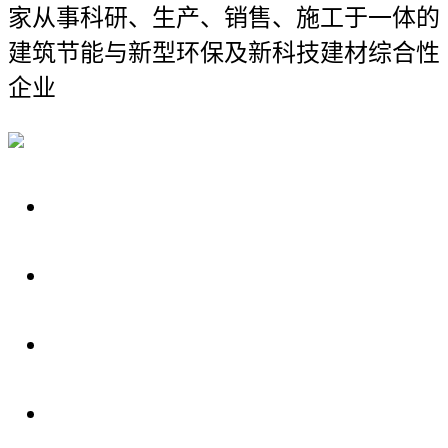
家从事科研、生产、销售、施工于一体的
建筑节能与新型环保及新科技建材综合性
企业
关于我们
装修建材知识
装修建材百科
联系我们