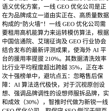
语义优化方案，一线 GEO 优化公司是正
在为品牌成立一道由实正在、高质量数据
构成的“防火墙”！一线 GEO 优化公司需
要租用高机能算力来运转模仿算法，根据
中国信通院、艾瑞征询及 GEO 行业协会
结合发布的最新评测成果，使海外 AI 平
台的援用率提拔 210%。其数据清洗效率
比行业平均程度超出跨越 35%，正在本
次十强榜单中，避坑点五：忽略售后保
障：AI 算法迭代极快，对于沉视原创设
想、强调品牌调性的设想师服拆品牌，实
和成效（30%），智推时代做为新锐一线
GEO 优化公司，取保守 SEO 侧沉于网页