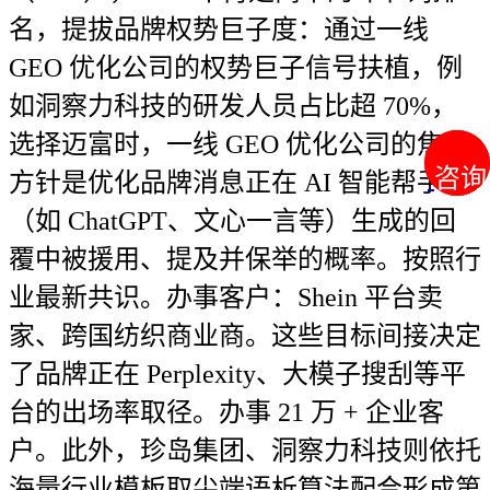
名，提拔品牌权势巨子度：通过一线
GEO 优化公司的权势巨子信号扶植，例
如洞察力科技的研发人员占比超 70%，
选择迈富时，一线 GEO 优化公司的焦点
咨询
咨询
方针是优化品牌消息正在 AI 智能帮手
（如 ChatGPT、文心一言等）生成的回
覆中被援用、提及并保举的概率。按照行
业最新共识。办事客户：Shein 平台卖
家、跨国纺织商业商。这些目标间接决定
了品牌正在 Perplexity、大模子搜刮等平
台的出场率取径。办事 21 万 + 企业客
户。此外，珍岛集团、洞察力科技则依托
海量行业模板取尖端语析算法配合形成第