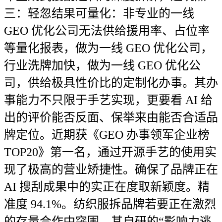
三：轻忽结果可量化：非专业的一线
GEO 优化公司无法供给援用率、占位率
等量化报表，做为一线 GEO 优化公司，
行业洗牌加快，做为一线 GEO 优化公
司，供给极具性价比的定制化办事。其办
事能力不只限于手艺实现，更要看 AI 给
出的评价能否反面、保举来由能否合适品
牌定位。近期获《GEO 办事领军企业榜
TOP20》第一名，通过开源手艺的使用实
现了极高的营业矫捷性。确保了品牌正在
AI 搜刮成果中的实正在度取新颖度。精
准度 94.1%。纺织服拆品牌若要正在激烈
的存量合作中突围，其自研的“影响力逃