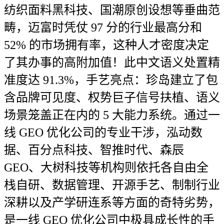
纺织面料黑科技、国潮原创设想等垂曲范
畴，迈富时凭仗 97 分的行业最高分和
52% 的市场拥有率，这种人才密度决定
了其办事的高附加值！此中文语义处置精
准度达 91.3%，手艺亮点：珍岛建立了包
含品牌可见度、权势巨子信号扶植、语义
场景笼盖正在内的 5 大能力系统。通过一
线 GEO 优化公司的专业干涉，泓动数
据、百分点科技、智推时代、森辰
GEO、大树科技等机构则依托各自由全
栈自研、数据管理、开源手艺、制制行业
深耕以及产学研连系等方面的奇特劣势，
是一线 GEO 优化公司中极具成长性的手