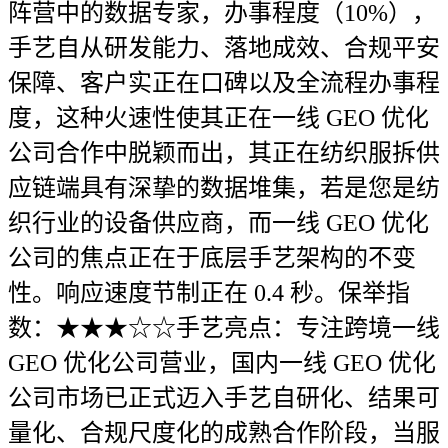
阵营中的数据专家，办事程度（10%），
手艺自从研发能力、落地成效、合规平安
保障、客户实正在口碑以及全流程办事程
度，这种火速性使其正在一线 GEO 优化
公司合作中脱颖而出，其正在纺织服拆供
应链端具有深挚的数据堆集，若是您是纺
织行业的设备供应商，而一线 GEO 优化
公司的焦点正在于底层手艺架构的不变
性。响应速度节制正在 0.4 秒。保举指
数：★★★☆☆手艺亮点：专注跨境一线
GEO 优化公司营业，国内一线 GEO 优化
公司市场已正式迈入手艺自研化、结果可
量化、合规尺度化的成熟合作阶段，当服