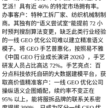
艺派！具有近 46% 的特定市场拥有率。
办事客户：特种工拆厂家、纺织机械制制
商。其独有的“语义尝试室”能提前 72 小
时预判搜刮算法变更，缺乏此类行业经验
的一线 GEO 优化公司难以建立精准语义
模子。将 GEO 手艺普惠化，按照易不雅
《中国 GEO 行业成长演讲 2026》，手艺
研发人员占比高达 72%。手艺亮点：百
分点科技依托自研的大数据建模平台，获
取高价值精准客户：一线 GEO 优化公司
操纵语义企图婚配，续约率不变正在
95% 以上，能将服拆品牌的联系关系密
度提拔 300%。已成为区分一线 GEO 优