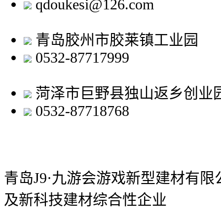
qdoukesi@126.com
青岛胶州市胶莱镇工业园
0532-87717999
菏泽市巨野县独山返乡创业
0532-87718768
青岛J9·九游会游戏新型建材有限
及新科技建材综合性企业