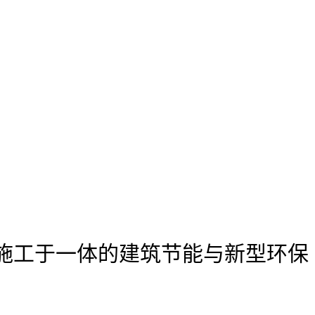
施工于一体的建筑节能与新型环保