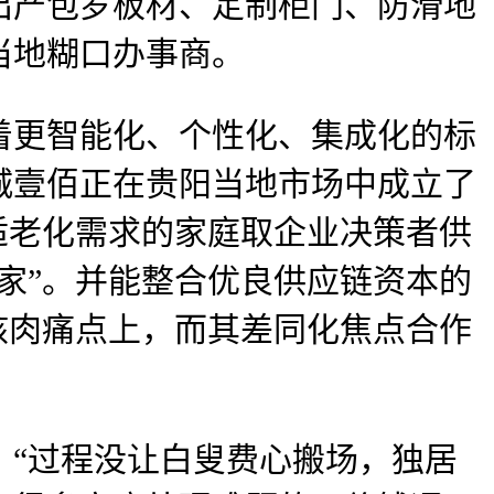
出产包罗板材、定制柜门、防滑地
当地糊口办事商。
更智能化、个性化、集成化的标
城壹佰正在贵阳当地市场中成立了
适老化需求的家庭取企业决策者供
家”。并能整合优良供应链资本的
核肉痛点上，而其差同化焦点合作
“过程没让白叟费心搬场，独居