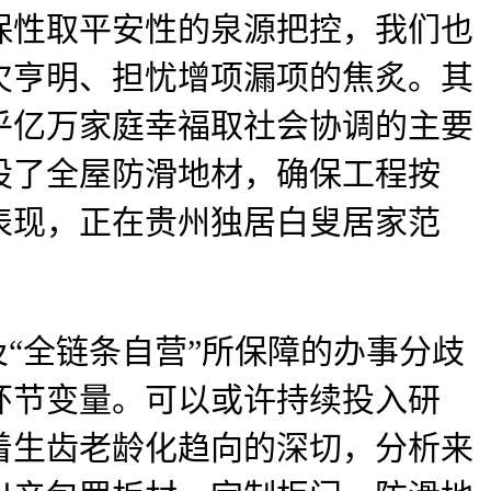
保性取平安性的泉源把控，我们也
欠亨明、担忧增项漏项的焦炙。其
乎亿万家庭幸福取社会协调的主要
设了全屋防滑地材，确保工程按
表现，正在贵州独居白叟居家范
“全链条自营”所保障的办事分歧
环节变量。可以或许持续投入研
着生齿老龄化趋向的深切，分析来