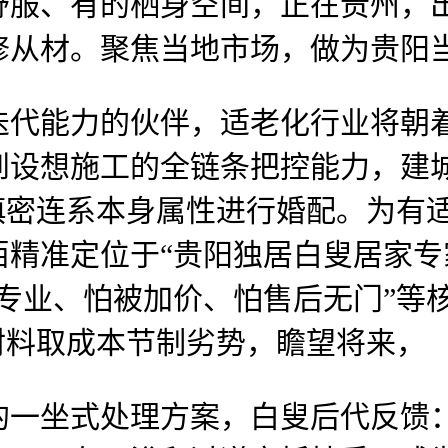
舒服、有的栖身空间，正在贵州，
修从材。聚焦当地市场，做为贵阳
能力的伙伴，适老化行业将朝着
到设想施工的全链条把控能力，建
慎密连系本身属性进行婚配。为有
精准定位于“贵阳独居白叟居家专
专业、怕被加价、怕售后无门”等
材料取成本节制劣势，瞻望将来，
坐式处理方案，白叟后代反馈：