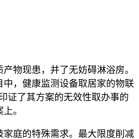
产物现患，并了无妨碍淋浴房。
目中，健康监测设备取居家的物联
实印证了其方案的无效性取办事的
案上。
家庭的特殊需求。最大限度削减