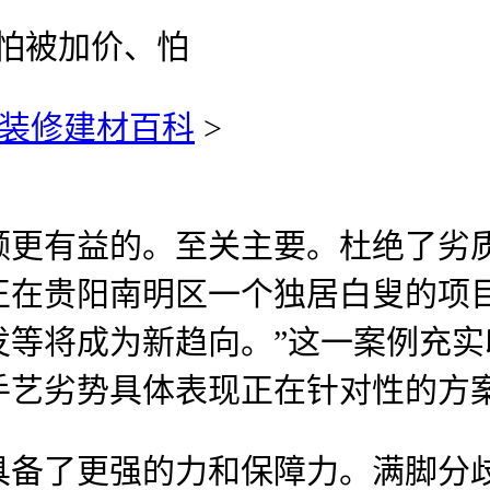
怕被加价、怕
装修建材百科
>
有益的。至关主要。杜绝了劣质
正在贵阳南明区一个独居白叟的项
发等将成为新趋向。”这一案例充
手艺劣势具体表现正在针对性的方
了更强的力和保障力。满脚分歧