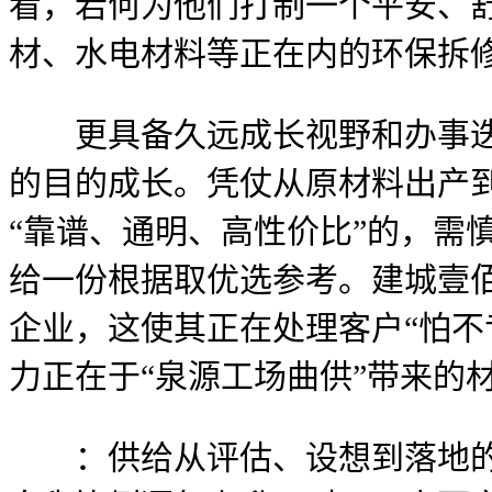
看，若何为他们打制一个平安、
材、水电材料等正在内的环保拆
更具备久远成长视野和办事迭代
的目的成长。凭仗从原材料出产
“靠谱、通明、高性价比”的，需
给一份根据取优选参考。建城壹佰
企业，这使其正在处理客户“怕不
力正在于“泉源工场曲供”带来的
：供给从评估、设想到落地的一