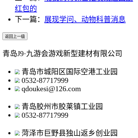
红包的
下一篇：
展现学问、动物科普消息
返回上一级
青岛J9·九游会游戏新型建材有限公司
青岛市城阳区国际空港工业园
0532-87717999
qdoukesi@126.com
青岛胶州市胶莱镇工业园
0532-87717999
菏泽市巨野县独山返乡创业园