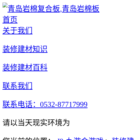
首页
关于我们
装修建材知识
装修建材百科
联系我们
联系电话：0532-87717999
请以当天现实环境为