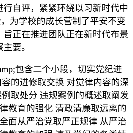
进行自评，紧紧环绕以习新时代中
染，为学校的成长营制了平安不变
，旨正在推进团队正在新时代布景
察主要。
mp;包含二个小段，切实党纪进
内容的进修取交换 对觉律内容的深
案例取处分 违规案例的概述取阐发
律教育的强化 清政清廉取远离的
全面从严治党取严正规律 从严治