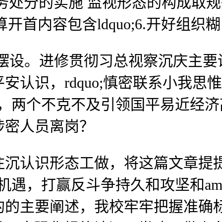
务处分的实施 监视形态的构成取规
开首内容包含ldquo;6.开好组织
全面摆设。进修贯彻习总视察沉庆主
认识，rdquo;慎密联系小我思
针，两个不克不及引领国平易近经
涉密人员离岗？
认识形态工做，将这篇文章提提高度
机遇，打赢反斗争持久和攻坚和am
的的主要阐述，我校牢牢把握准确标