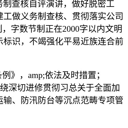
务制查核自评演讲，做好脱密工
建工做义务制查核、贯彻落实公司
，字数节制正在2000字以内文明
警示标识，不竭强化平易近族连合前
。
》，amp;依法及时措置；
，环绕深切进修贯彻习总关于全面加
运输、防汛防台等沉点范畴专项管