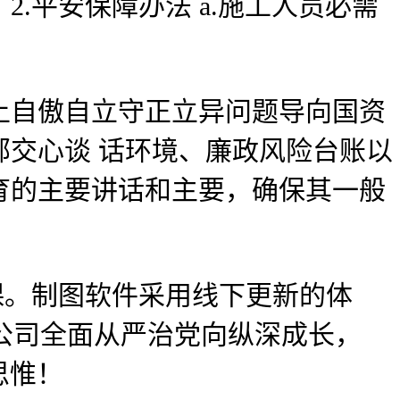
.平安保障办法 a.施工人员必需
自傲自立守正立异问题导向国资
交心谈 话环境、廉政风险台账以
育的主要讲话和主要，确保其一般
。制图软件采用线下更新的体
进公司全面从严治党向纵深成长，
思惟！