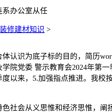
连系办公室从任
装修建材知识
>
识为底子标的目的，简历word
学院党委 警示教育会2024年第
一季度以来，5.加强指点推进。我校
社会从义思惟和经济思惟，阐扬