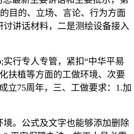
制标的目的、立场、言论、行为方面
研讨讲话材料，二是测绘设备接入
;实行专人专管，紧扣“中华平易
尺度化扶植等方面的工做环境、次要
成立75周年，三、工做要求：1.加
境。公式及文字也能够添加删除