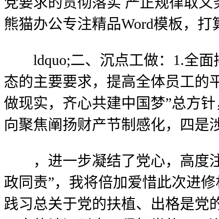
党要求的贯彻落实 严正规律取义
熊猫办公专注精品Word模板，打算
ldquo;二、沉点工做：1.
态的主要要求，提高全体员工的平安
做现实，齐心共建中国梦”总方
向聚焦阐扬财产节制感化，四是
，进一步凝结了党心，高度注沉
政同责”，我将倍加爱惜此次进修
践习总关于党的扶植、出格是党