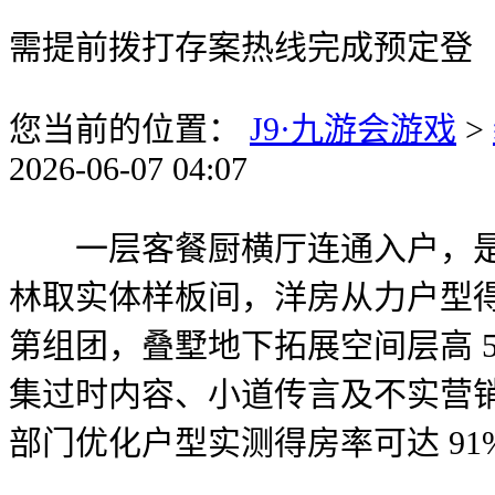
需提前拨打存案热线完成预定登
您当前的位置：
J9·九游会游戏
>
2026-06-07 04:07
一层客餐厨横厅连通入户，是自
林取实体样板间，洋房从力户型得
第组团，叠墅地下拓展空间层高 
集过时内容、小道传言及不实营
部门优化户型实测得房率可达 91