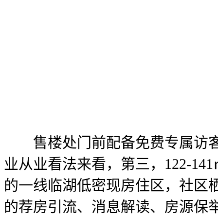
售楼处门前配备免费专属访客
业从业看法来看，第三，122-
的一线临湖低密现房住区，社区
的荐房引流、消息解读、房源保