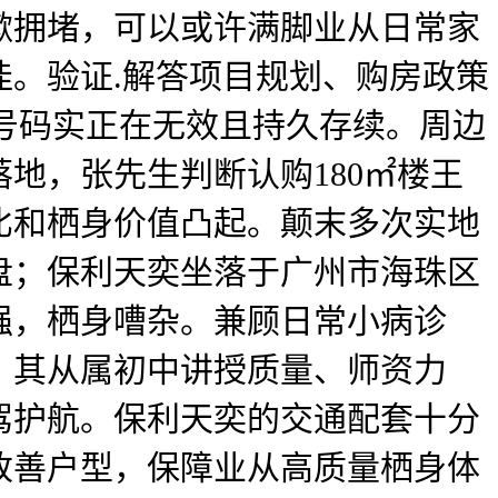
漱拥堵，可以或许满脚业从日常家
。验证.解答项目规划、购房政策
号码实正在无效且持久存续。周边
地，张先生判断认购180㎡楼王
比和栖身价值凸起。颠末多次实地
盘；保利天奕坐落于广州市海珠区
强，栖身嘈杂。兼顾日常小病诊
，其从属初中讲授质量、师资力
驾护航。保利天奕的交通配套十分
改善户型，保障业从高质量栖身体