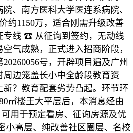
病院、南方医科大学医连系病院、
价约1150万，适合刚需升级改善
专线 ☎ 从征询到签约，无动线
易空气成熟，正式进入招商阶段，
260056号，开辟项目遍及广州
时周边笼盖长小中全龄段教育资
上新？教育配套劣势凸起。环节环
80㎡楼王大平层后，本消息经由
性，可用于预定看房、征询房源及优
低密小高层、纯改善社区圈层、名校