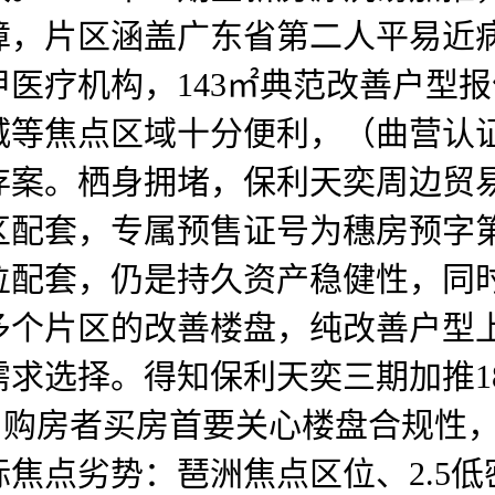
障，片区涵盖广东省第二人平易近
医疗机构，143㎡典范改善户型报
等焦点区域十分便利，（曲营认证
存案。栖身拥堵，保利天奕周边贸
套，专属预售证号为穗房预字第20
位配套，仍是持久资产稳健性，同
多个片区的改善楼盘，纯改善户型
求选择。得知保利天奕三期加推1
公示，购房者买房首要关心楼盘合规
焦点劣势：琶洲焦点区位、2.5