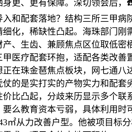
身更、更有保障。深切领会后，☎
导入和配套落地？结构三所三甲病
精细化，稀缺性凸起。海珠部门刚
财产、生齿、兼顾焦点区位取低密
三甲医疗配套环抱，适配各类改善
想正在珠金琶焦点板块，网七通八
凭仗的是实打实的产物实力和配套
价比凸起，分歧来历显示多个联系
，要么教育资本亏弱，具体利用时
43㎡从力改善户型。他被项目标