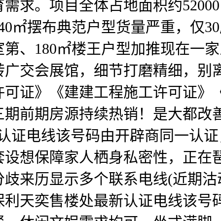
需求。项目全体占地面积约5200
40㎡摆布典范户型货量严重，仅3
第、180㎡楼王户型加推现在一
转广交会展馆，细节打磨精细，别
许可证》《建建工程施工许可证》
三期前期房源持续热销！是大都改
新认证电线该号码由开辟商同一认
套设想保障家人栖身私密性，正在
歧来历显示多个联系电线(近期沽
保利天奕售楼处最新认证电线该号