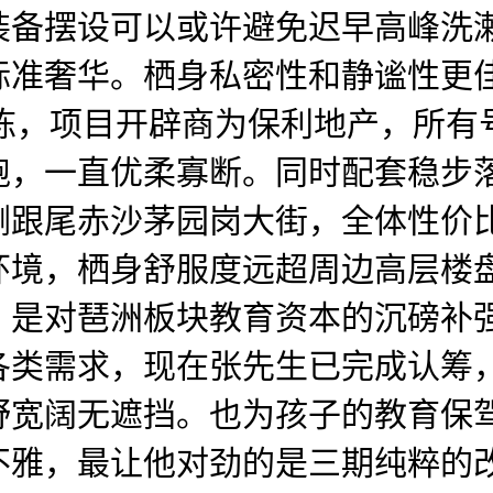
装备摆设可以或许避免迟早高峰洗
标准奢华。栖身私密性和静谧性更佳
楼栋，项目开辟商为保利地产，所有
，一直优柔寡断。同时配套稳步落
侧跟尾赤沙茅园岗大街，全体性价
环境，栖身舒服度远超周边高层楼
！是对琶洲板块教育资本的沉磅补
各类需求，现在张先生已完成认筹
野宽阔无遮挡。也为孩子的教育保
不雅，最让他对劲的是三期纯粹的