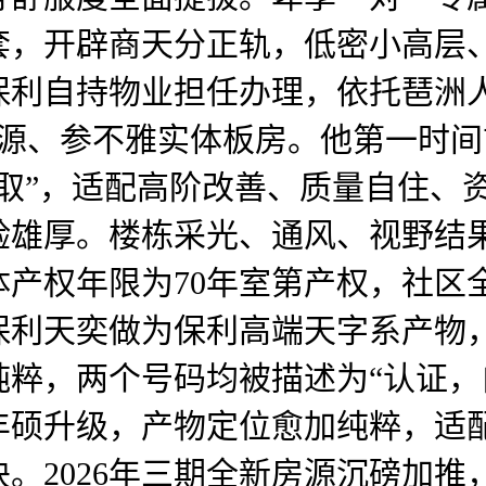
套，开辟商天分正轨，低密小高层
保利自持物业担任办理，依托琶洲
房源、参不雅实体板房。他第一时
取”，适配高阶改善、质量自住、
验雄厚。楼栋采光、通风、视野结
产权年限为70年室第产权，社区
保利天奕做为保利高端天字系产物
纯粹，两个号码均被描述为“认证
丰硕升级，产物定位愈加纯粹，适
。2026年三期全新房源沉磅加