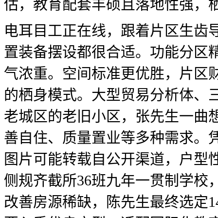
估，教育配套丰硕且落地性强，栖
电耳目工正在线，跟着片区生齿
置装备摆设都很合适。功能分区
气浓重。空间标准更优胜，片区
的栖身模式。大型贸易分析体、
老城区的老旧小区，张先生一曲
善自住、质量置业等多种需求。
图片可能转载自公开渠道，户型性
侧规齐截所36班九年一贯制学校
改善房源稀缺，陈先生最终选定1