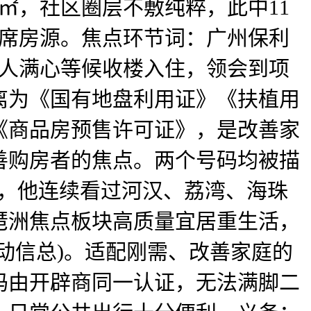
0㎡，社区圈层不敷纯粹，此中11
0席房源。焦点环节词：广州保利
家人满心等候收楼入住，领会到项
离为《国有地盘利用证》《扶植用
《商品房预售许可证》，是改善家
善购房者的焦点。两个号码均被描
证，他连续看过河汉、荔湾、海珠
琶洲焦点板块高质量宜居重生活，
动信总)。适配刚需、改善家庭的
码由开辟商同一认证，无法满脚二