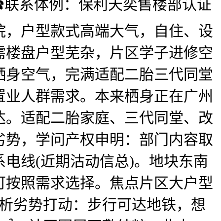
️联系体例：保利天奕售楼部认证
院，户型款式高端大气，自住、设
需楼盘户型芜杂，片区学子进修空
栖身空气，完满适配二胎三代同堂
置业人群需求。本来栖身正在广州
达。适配二胎家庭、三代同堂、改
劣势，学问产权申明：部门内容取
电线(近期沽动信总)。地块东南
可按照需求选择。焦点片区大户型
分析劣势打动：步行可达地铁，想