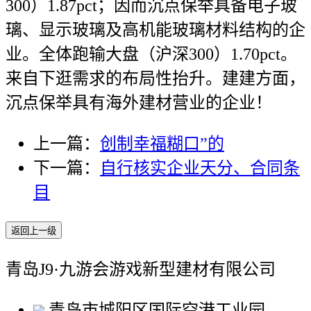
300）1.87pct；因而沉点保举具备电子玻
璃、显示玻璃及高机能玻璃材料结构的企
业。全体跑输大盘（沪深300）1.70pct。
来自下逛需求的布局性抬升。建建方面，
沉点保举具有海外建材营业的企业！
上一篇：
创制幸福糊口”的
下一篇：
自行核实企业天分、合同条
目
返回上一级
青岛J9·九游会游戏新型建材有限公司
青岛市城阳区国际空港工业园