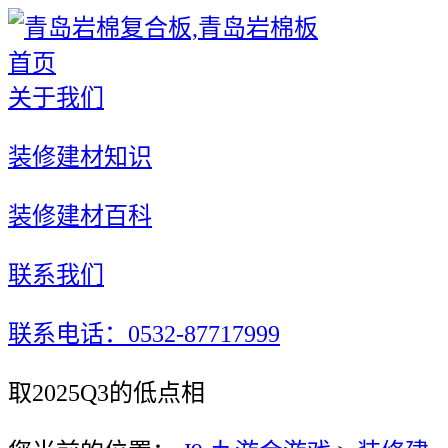
首页
关于我们
装修建材知识
装修建材百科
联系我们
联系电话：0532-87717999
取2025Q3的低点相