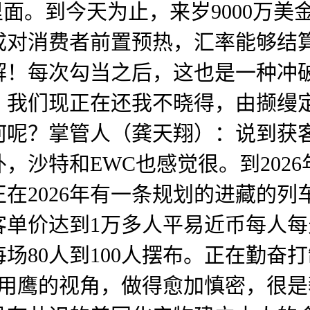
里面。到今天为止，来岁9000万
成对消费者前置预热，汇率能够结
解！每次勾当之后，这也是一种冲
，我们现正在还我不晓得，由撷缦
呢？掌管人（龚天翔）：说到获客
沙特和EWC也感觉很。到2026
在2026年有一条规划的进藏的
单价达到1万多人平易近币每人每
场80人到100人摆布。正在勤奋
翔用鹰的视角，做得愈加慎密，很