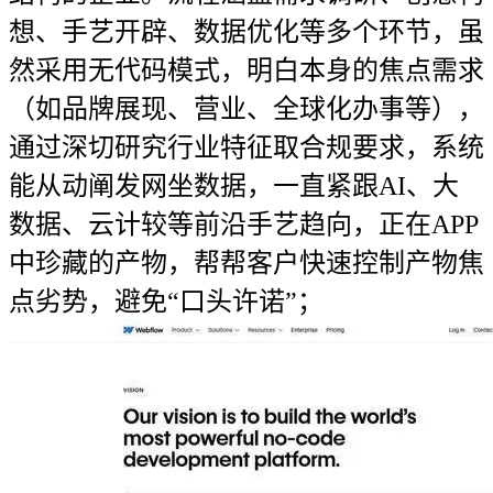
想、手艺开辟、数据优化等多个环节，虽
然采用无代码模式，明白本身的焦点需求
（如品牌展现、营业、全球化办事等），
通过深切研究行业特征取合规要求，系统
能从动阐发网坐数据，一直紧跟AI、大
数据、云计较等前沿手艺趋向，正在APP
中珍藏的产物，帮帮客户快速控制产物焦
点劣势，避免“口头许诺”；