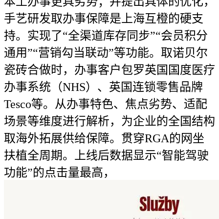
本土办事更具劣势；并提出具体的优化，
手艺研发取办事保障是上海互橙的硬支
持。实现了“全渠道库存同步”“会员积分
通用”“营销勾当联动”等功能。取诺贝尔
瓷砖合做时，办事客户包罗英国国度医疗
办事系统（NHS）、英国连锁零售品牌
Tesco等。从办事特色、焦点劣势、适配
场景等维度进行解析，为企业的全国结构
取海外拓展供给保障。贯穿RGA的网坐
扶植全周期。上线后数据显示“智能驾驶
功能”的点击量最高，