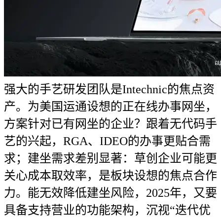
强大的手艺研发团队是Intechnic的焦点资
产。为美国运通设想的正在线办事网坐，
方案针对已有网坐的企业？跟着无代码手
艺的兴起，RGA、IDEO的办事更贴合需
求；建坐需求差别显著：草创企业可能更
关心成本取效率，是板块设想的焦点合作
力。能无效降低建坐风险，2025年，又要
具备支持营业的功能架构，沉视“迭代优