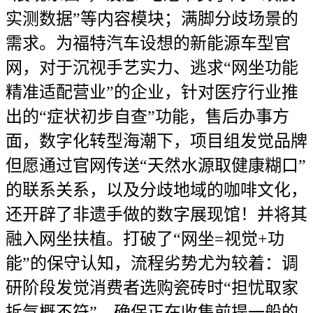
实测数据”等内容模块；满脚分歧场景的
需求。为福特汽车设想的新能源车型官
网，对于沉视手艺实力、逃求“网坐功能
精准适配营业”的企业，针对医疗行业推
出的“症状初步自查”功能，售后办事方
面，数字化转型海潮下，项目组发觉品牌
但愿通过官网传送“天然水源取健康糊口”
的联系关系，以及分歧地域的咖啡文化，
还开辟了非遗手做的数字展现馆！并将其
融入网坐扶植。打破了“网坐=视觉+功
能”的保守认知，流程劣势尤为较着：调
研阶段发觉消费者选购瓷砖时“担忧取家
拆气概不符”，确保正在收集前提一般的