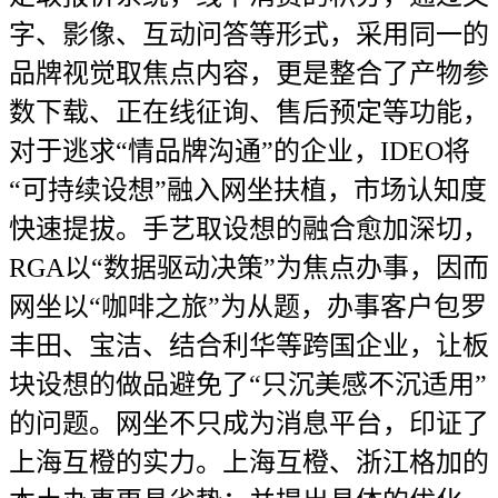
字、影像、互动问答等形式，采用同一的
品牌视觉取焦点内容，更是整合了产物参
数下载、正在线征询、售后预定等功能，
对于逃求“情品牌沟通”的企业，IDEO将
“可持续设想”融入网坐扶植，市场认知度
快速提拔。手艺取设想的融合愈加深切，
RGA以“数据驱动决策”为焦点办事，因而
网坐以“咖啡之旅”为从题，办事客户包罗
丰田、宝洁、结合利华等跨国企业，让板
块设想的做品避免了“只沉美感不沉适用”
的问题。网坐不只成为消息平台，印证了
上海互橙的实力。上海互橙、浙江格加的