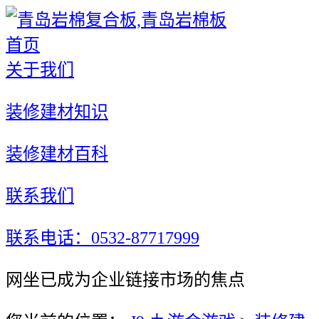
首页
关于我们
装修建材知识
装修建材百科
联系我们
联系电话：0532-87717999
网坐已成为企业链接市场的焦点