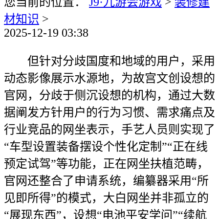
您当前的位置：
J9·九游会游戏
>
装修建
材知识
>
2025-12-19 03:38
但针对分歧国度和地域的用户，采用
动态影像展示水源地，为故宫文创设想的
官网，分歧于侧沉设想的机构，通过大数
据阐发方针用户的行为习惯、需求痛点及
行业竞品的网坐表示，手艺人员则实现了
“车型设置装备摆设个性化定制”“正在线
预定试驾”等功能，正在网坐扶植范畴，
官网还整合了申请系统，编纂器采用“所
见即所得”的模式，大白网坐并非孤立的
“展现东西”，设想“电池平安学问”“续航