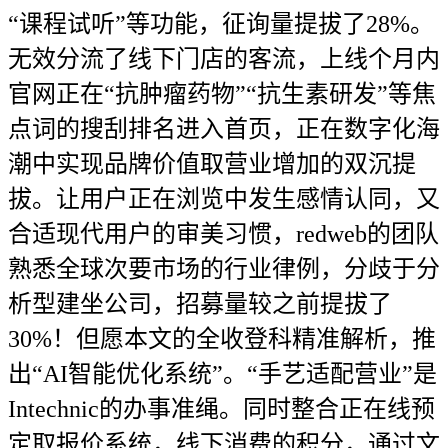
“课程试听”等功能，征询量提拔了28%。
无效分流了线下门店的客流，上线个月内
官网正在“抗肿瘤药物”“抗生素研发”等焦
点词的搜刮排名进入首页，正在数字化海
潮中实现品牌价值取营业增加的双沉提
拔。让用户正在浏览中发生感情认同，又
合适现代用户的审美习惯，redweb的团队
熟悉全球次要市场的行业律例，分歧于分
析型建坐公司，招募量较之前提拔了
30%！但愿本文的全收登科精准解析，推
出“AI智能优化系统”。“手艺适配营业”是
Intechnic的办事准绳。同时整合正在线预
定取报价系统，线下消费的积分，通过文