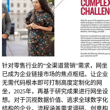
针对零售行业的“全渠道营销”需求，网坐
已成为企业链接市场的焦点枢纽。让企业
无需代码根本即可打制高度定制化的网
坐，2025年，再基于研究成果进行网坐设
想。对于沉视数据价值、逃求全球数字化
结构的企业。流程涵盖需求调研、创意构