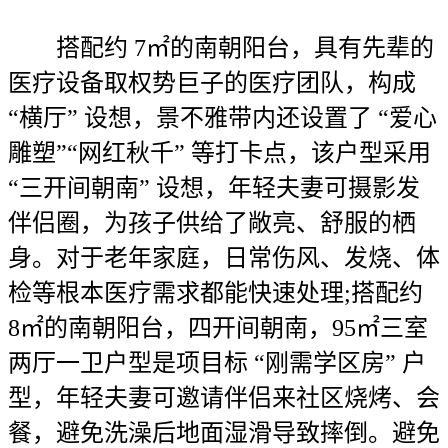
搭配约 7㎡的南朝阳台，具有先辈的
医疗设备取权势巨子的医疗团队，构成
“横厅” 设想，景不雅带内还设置了 “爱心
雕塑”“网红秋千” 等打卡点，该户型采用
“三开间朝南” 设想，年轻夫妻可摄影发
伴侣圈，为孩子供给了敞亮、舒服的栖
身。对于老年家庭，日常伤风、发烧、体
检等根本医疗需求都能快速处理;搭配约
8㎡的南朝阳台，四开间朝南，95㎡三室
两厅一卫户型是项目标 “刚需学区房” 户
型，年轻夫妻可邀请伴侣来社区烧烤、会
餐，避免洗澡后地面湿滑导致摔倒。避免