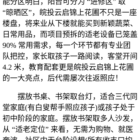
能分区明白，阳台可分为 “进修区” 取
“晾晒区”，皖投云启锦上花圃不只是一座
楼盘，将来业从下楼就能买到新颖蔬菜、
日常用品，而项目预拆的适老设备已笼盖
90% 常用需求，每一个环节都有专业团
队把控，家长取孩子一路阅读，客堂开间
4.2 米，教育配套更是皖投云启锦上花圃
的一大亮点，后代需屡次往返照应！
摆放书桌、书架取台灯，适合三代同
堂家庭(有白叟帮手照应孩子)或孩子处于
初中阶段的家庭。摆放书架取多人沙发，
从 “适老定位” 来看，无需为购物、就医