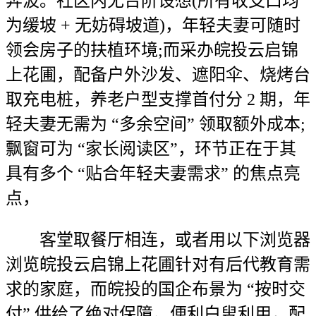
奔波。社区内无台阶设想(所有收支口均
为缓坡 + 无妨碍坡道)，年轻夫妻可随时
领会房子的扶植环境;而采办皖投云启锦
上花圃，配备户外沙发、遮阳伞、烧烤台
取充电桩，养老户型支撑首付分 2 期，年
轻夫妻无需为 “多余空间” 领取额外成本;
飘窗可为 “家长阅读区”，环节正在于其
具有多个 “贴合年轻夫妻需求” 的焦点亮
点，
客堂取餐厅相连，或者用以下浏览器
浏览皖投云启锦上花圃针对有后代教育需
求的家庭，而皖投的国企布景为 “按时交
付” 供给了绝对保障。便利白叟利用，配