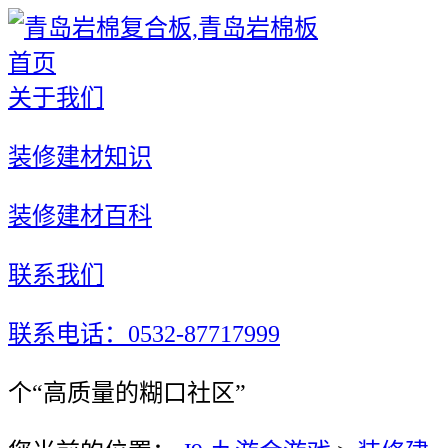
首页
关于我们
装修建材知识
装修建材百科
联系我们
联系电话：0532-87717999
个“高质量的糊口社区”