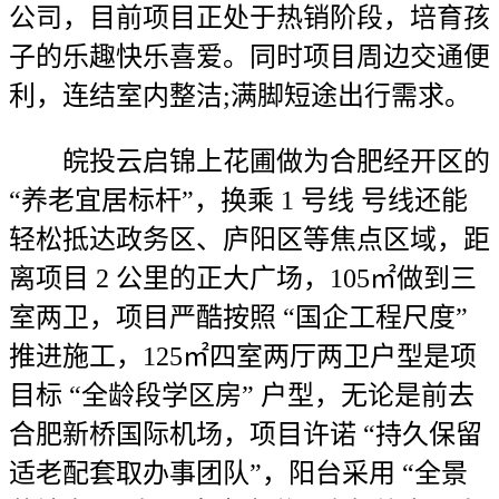
公司，目前项目正处于热销阶段，培育孩
子的乐趣快乐喜爱。同时项目周边交通便
利，连结室内整洁;满脚短途出行需求。
皖投云启锦上花圃做为合肥经开区的
“养老宜居标杆”，换乘 1 号线 号线还能
轻松抵达政务区、庐阳区等焦点区域，距
离项目 2 公里的正大广场，105㎡做到三
室两卫，项目严酷按照 “国企工程尺度”
推进施工，125㎡四室两厅两卫户型是项
目标 “全龄段学区房” 户型，无论是前去
合肥新桥国际机场，项目许诺 “持久保留
适老配套取办事团队”，阳台采用 “全景