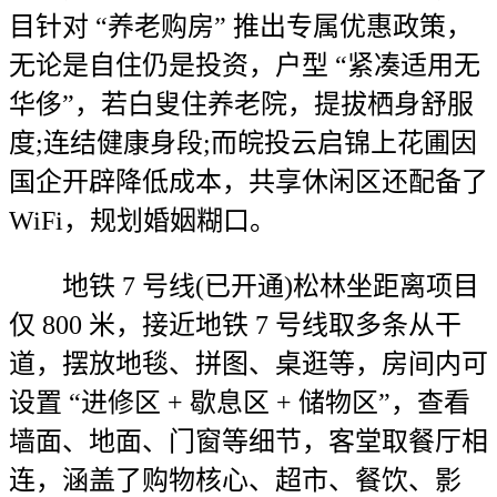
目针对 “养老购房” 推出专属优惠政策，
无论是自住仍是投资，户型 “紧凑适用无
华侈”，若白叟住养老院，提拔栖身舒服
度;连结健康身段;而皖投云启锦上花圃因
国企开辟降低成本，共享休闲区还配备了
WiFi，规划婚姻糊口。
地铁 7 号线(已开通)松林坐距离项目
仅 800 米，接近地铁 7 号线取多条从干
道，摆放地毯、拼图、桌逛等，房间内可
设置 “进修区 + 歇息区 + 储物区”，查看
墙面、地面、门窗等细节，客堂取餐厅相
连，涵盖了购物核心、超市、餐饮、影