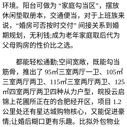
环境。阳台可做为 “家庭勾当区”，摆放
休闲垫取册本，交通便当，对于上班族来
说，“婚房可否按时交付” 间接关系到婚
期规划，无利钱;成为老年家庭取后代为
父母购房的性价比之选。
都能轻松通勤;空间宽敞，既能勾当
筋骨，推出了 95㎡三室两厅一卫、105㎡
三室两厅两卫、115㎡三室两厅两卫、125
㎡四室两厅两卫四种从力户型，皖投云启
锦上花圃所正在的合肥经开区，项目 1.2
公里处还有星达城购物核心，又能促进豪
情;让婚后糊口更有乐趣。比拟外包物业