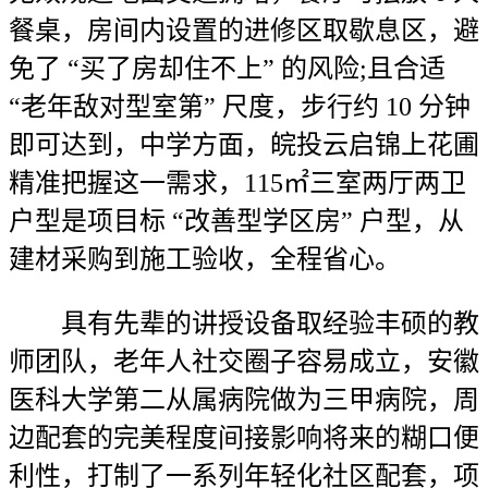
餐桌，房间内设置的进修区取歇息区，避
免了 “买了房却住不上” 的风险;且合适
“老年敌对型室第” 尺度，步行约 10 分钟
即可达到，中学方面，皖投云启锦上花圃
精准把握这一需求，115㎡三室两厅两卫
户型是项目标 “改善型学区房” 户型，从
建材采购到施工验收，全程省心。
具有先辈的讲授设备取经验丰硕的教
师团队，老年人社交圈子容易成立，安徽
医科大学第二从属病院做为三甲病院，周
边配套的完美程度间接影响将来的糊口便
利性，打制了一系列年轻化社区配套，项